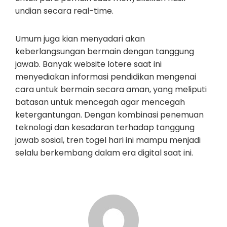
undian secara real-time.
Umum juga kian menyadari akan
keberlangsungan bermain dengan tanggung
jawab. Banyak website lotere saat ini
menyediakan informasi pendidikan mengenai
cara untuk bermain secara aman, yang meliputi
batasan untuk mencegah agar mencegah
ketergantungan. Dengan kombinasi penemuan
teknologi dan kesadaran terhadap tanggung
jawab sosial, tren togel hari ini mampu menjadi
selalu berkembang dalam era digital saat ini.