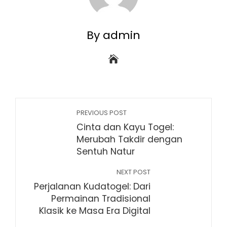
By admin
PREVIOUS POST
Cinta dan Kayu Togel:
Merubah Takdir dengan
Sentuh Natur
NEXT POST
Perjalanan Kudatogel: Dari
Permainan Tradisional
Klasik ke Masa Era Digital