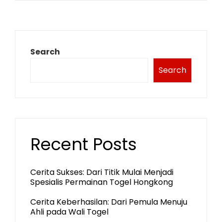
Search
Search
Recent Posts
Cerita Sukses: Dari Titik Mulai Menjadi
Spesialis Permainan Togel Hongkong
Cerita Keberhasilan: Dari Pemula Menuju
Ahli pada Wali Togel