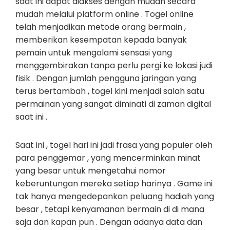
saat ini dapat diakses dengan mudah secara
mudah melalui platform online . Togel online
telah menjadikan metode orang bermain ,
memberikan kesempatan kepada banyak
pemain untuk mengalami sensasi yang
menggembirakan tanpa perlu pergi ke lokasi judi
fisik . Dengan jumlah pengguna jaringan yang
terus bertambah , togel kini menjadi salah satu
permainan yang sangat diminati di zaman digital
saat ini .
Saat ini , togel hari ini jadi frasa yang populer oleh
para penggemar , yang mencerminkan minat
yang besar untuk mengetahui nomor
keberuntungan mereka setiap harinya . Game ini
tak hanya mengedepankan peluang hadiah yang
besar , tetapi kenyamanan bermain di di mana
saja dan kapan pun . Dengan adanya data dan