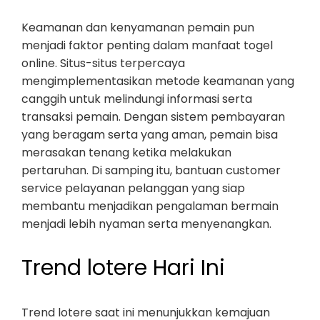
Keamanan dan kenyamanan pemain pun
menjadi faktor penting dalam manfaat togel
online. Situs-situs terpercaya
mengimplementasikan metode keamanan yang
canggih untuk melindungi informasi serta
transaksi pemain. Dengan sistem pembayaran
yang beragam serta yang aman, pemain bisa
merasakan tenang ketika melakukan
pertaruhan. Di samping itu, bantuan customer
service pelayanan pelanggan yang siap
membantu menjadikan pengalaman bermain
menjadi lebih nyaman serta menyenangkan.
Trend lotere Hari Ini
Trend lotere saat ini menunjukkan kemajuan