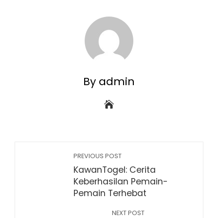
By admin
PREVIOUS POST
KawanTogel: Cerita
Keberhasilan Pemain-
Pemain Terhebat
NEXT POST