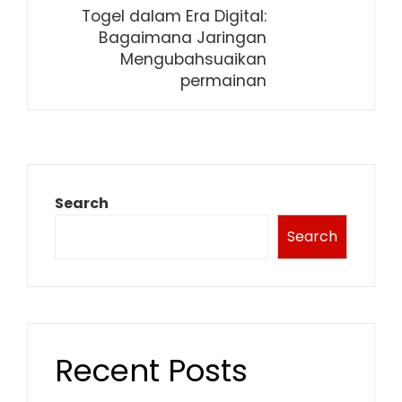
Togel dalam Era Digital:
Bagaimana Jaringan
Mengubahsuaikan
permainan
Search
Search
Recent Posts