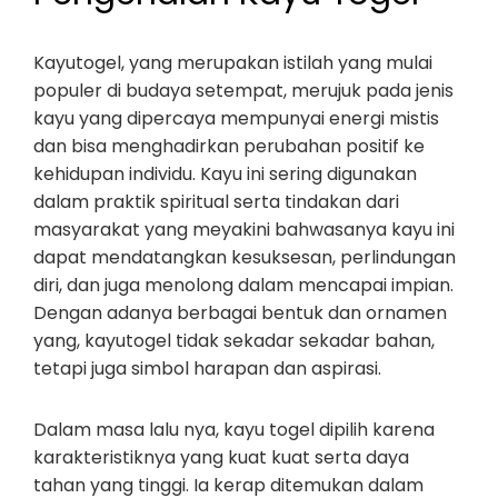
Kayutogel, yang merupakan istilah yang mulai
populer di budaya setempat, merujuk pada jenis
kayu yang dipercaya mempunyai energi mistis
dan bisa menghadirkan perubahan positif ke
kehidupan individu. Kayu ini sering digunakan
dalam praktik spiritual serta tindakan dari
masyarakat yang meyakini bahwasanya kayu ini
dapat mendatangkan kesuksesan, perlindungan
diri, dan juga menolong dalam mencapai impian.
Dengan adanya berbagai bentuk dan ornamen
yang, kayutogel tidak sekadar sekadar bahan,
tetapi juga simbol harapan dan aspirasi.
Dalam masa lalu nya, kayu togel dipilih karena
karakteristiknya yang kuat kuat serta daya
tahan yang tinggi. Ia kerap ditemukan dalam