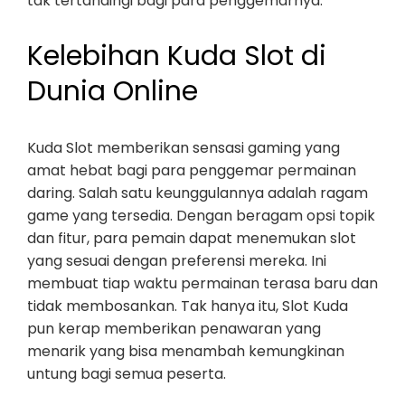
tak tertandingi bagi para penggemarnya.
Kelebihan Kuda Slot di
Dunia Online
Kuda Slot memberikan sensasi gaming yang
amat hebat bagi para penggemar permainan
daring. Salah satu keunggulannya adalah ragam
game yang tersedia. Dengan beragam opsi topik
dan fitur, para pemain dapat menemukan slot
yang sesuai dengan preferensi mereka. Ini
membuat tiap waktu permainan terasa baru dan
tidak membosankan. Tak hanya itu, Slot Kuda
pun kerap memberikan penawaran yang
menarik yang bisa menambah kemungkinan
untung bagi semua peserta.