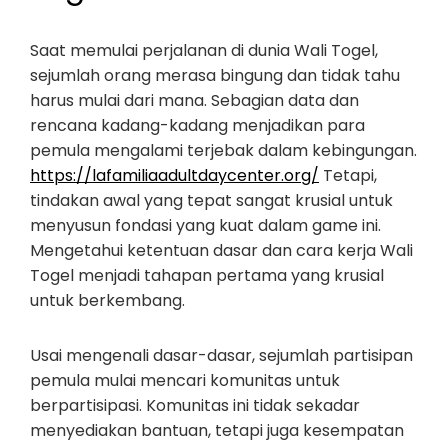
Saat memulai perjalanan di dunia Wali Togel,
sejumlah orang merasa bingung dan tidak tahu
harus mulai dari mana. Sebagian data dan
rencana kadang-kadang menjadikan para
pemula mengalami terjebak dalam kebingungan.
https://lafamiliaadultdaycenter.org/
Tetapi,
tindakan awal yang tepat sangat krusial untuk
menyusun fondasi yang kuat dalam game ini.
Mengetahui ketentuan dasar dan cara kerja Wali
Togel menjadi tahapan pertama yang krusial
untuk berkembang.
Usai mengenali dasar-dasar, sejumlah partisipan
pemula mulai mencari komunitas untuk
berpartisipasi. Komunitas ini tidak sekadar
menyediakan bantuan, tetapi juga kesempatan