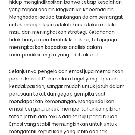
hidup mengindikasikan bahwa setiap kesalahan
yang terjadi adalah langkah ke keberhasilan.
Menghadapi setiap tantangan dalam semangat
untuk mempelajari adalah kunci dalam selalu
maju dan meningkatkan strategi. Ketahanan
tidak hanya membentuk karakter, tetapi juga
meningkatkan kapasitas analisis dalam
memprediksi angka yang lebih akurat.
Selanjutnya pengelolaan emosi juga memainkan
peran krusial. Dalam alam togel yang dipenuhi
ketidakpastian, sangat mudah untuk jatuh dalam
perasaan takut dan gegap gempita saat
mendapatkan kemenangan. Mengendalikan
emosi berguna untuk mempertahankan pikiran
tetap jernih dan fokus dan tertuju pada tujuan.
Emosi yang stabil memungkinkan untuk untuk
mengambil keputusan yang lebih dan tak