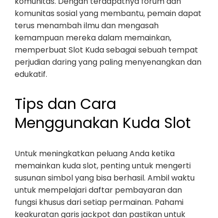
komunitas. Dengan terdapatnya forum dan
komunitas sosial yang membantu, pemain dapat
terus menambah ilmu dan mengasah
kemampuan mereka dalam memainkan,
memperbuat Slot Kuda sebagai sebuah tempat
perjudian daring yang paling menyenangkan dan
edukatif.
Tips dan Cara
Menggunakan Kuda Slot
Untuk meningkatkan peluang Anda ketika
memainkan kuda slot, penting untuk mengerti
susunan simbol yang bisa berhasil. Ambil waktu
untuk mempelajari daftar pembayaran dan
fungsi khusus dari setiap permainan. Pahami
keakuratan garis jackpot dan pastikan untuk