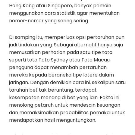
Hong Kong atau Singapore, banyak pemain
menggunakan cara statistik agar menentukan
nomor-nomor yang sering sering.
Di samping itu, memperluas opsi pertaruhan pun
jadi tindakan yang. Sebagai alternatif hanya saja
memusatkan perhatian pada satu tipe toto
seperti toto Toto Sydney atau Toto Macau,
pengguna dapat menambah pertaruhan
mereka kepada beraneka tipe lotere dalam
jaringan. Dengan demikian cara ini, sekalipun satu
taruhan bet tak beruntung, terdapat
kesempatan menang di bet yang lain. Fakta ini
menolong petaruh untuk mendesain keuangan
dan memaksimalkan probabilitas pemakai untuk
mendapatkan hasil menguntungkan.