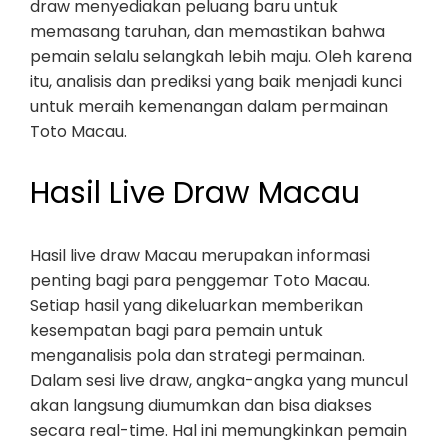
draw menyediakan peluang baru untuk
memasang taruhan, dan memastikan bahwa
pemain selalu selangkah lebih maju. Oleh karena
itu, analisis dan prediksi yang baik menjadi kunci
untuk meraih kemenangan dalam permainan
Toto Macau.
Hasil Live Draw Macau
Hasil live draw Macau merupakan informasi
penting bagi para penggemar Toto Macau.
Setiap hasil yang dikeluarkan memberikan
kesempatan bagi para pemain untuk
menganalisis pola dan strategi permainan.
Dalam sesi live draw, angka-angka yang muncul
akan langsung diumumkan dan bisa diakses
secara real-time. Hal ini memungkinkan pemain