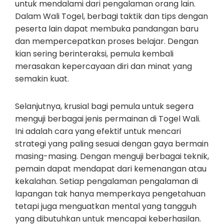
untuk mendalami dari pengalaman orang lain.
Dalam Wali Togel, berbagi taktik dan tips dengan
peserta lain dapat membuka pandangan baru
dan mempercepatkan proses belajar. Dengan
kian sering berinteraksi, pemula kembali
merasakan kepercayaan diri dan minat yang
semakin kuat.
Selanjutnya, krusial bagi pemula untuk segera
menguji berbagai jenis permainan di Togel Wali.
Ini adalah cara yang efektif untuk mencari
strategi yang paling sesuai dengan gaya bermain
masing-masing. Dengan menguji berbagai teknik,
pemain dapat mendapat dari kemenangan atau
kekalahan. Setiap pengalaman pengalaman di
lapangan tak hanya memperkaya pengetahuan
tetapi juga menguatkan mental yang tangguh
yang dibutuhkan untuk mencapai keberhasilan.