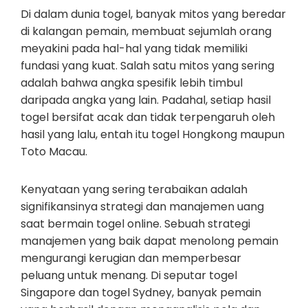
Di dalam dunia togel, banyak mitos yang beredar
di kalangan pemain, membuat sejumlah orang
meyakini pada hal-hal yang tidak memiliki
fundasi yang kuat. Salah satu mitos yang sering
adalah bahwa angka spesifik lebih timbul
daripada angka yang lain. Padahal, setiap hasil
togel bersifat acak dan tidak terpengaruh oleh
hasil yang lalu, entah itu togel Hongkong maupun
Toto Macau.
Kenyataan yang sering terabaikan adalah
signifikansinya strategi dan manajemen uang
saat bermain togel online. Sebuah strategi
manajemen yang baik dapat menolong pemain
mengurangi kerugian dan memperbesar
peluang untuk menang. Di seputar togel
Singapore dan togel Sydney, banyak pemain