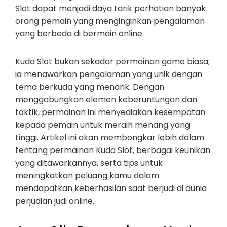
Slot dapat menjadi daya tarik perhatian banyak
orang pemain yang menginginkan pengalaman
yang berbeda di bermain online.
Kuda Slot bukan sekadar permainan game biasa;
ia menawarkan pengalaman yang unik dengan
tema berkuda yang menarik. Dengan
menggabungkan elemen keberuntungan dan
taktik, permainan ini menyediakan kesempatan
kepada pemain untuk meraih menang yang
tinggi. Artikel ini akan membongkar lebih dalam
tentang permainan Kuda Slot, berbagai keunikan
yang ditawarkannya, serta tips untuk
meningkatkan peluang kamu dalam
mendapatkan keberhasilan saat berjudi di dunia
perjudian judi online.