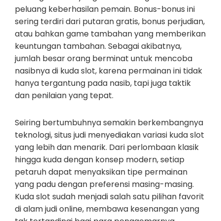
peluang keberhasilan pemain. Bonus-bonus ini
sering terdiri dari putaran gratis, bonus perjudian,
atau bahkan game tambahan yang memberikan
keuntungan tambahan. Sebagai akibatnya,
jumlah besar orang berminat untuk mencoba
nasibnya di kuda slot, karena permainan ini tidak
hanya tergantung pada nasib, tapi juga taktik
dan penilaian yang tepat.
Seiring bertumbuhnya semakin berkembangnya
teknologi, situs judi menyediakan variasi kuda slot
yang lebih dan menarik. Dari perlombaan klasik
hingga kuda dengan konsep modern, setiap
petaruh dapat menyaksikan tipe permainan
yang padu dengan preferensi masing-masing.
Kuda slot sudah menjadi salah satu pilihan favorit
di alam judi online, membawa kesenangan yang