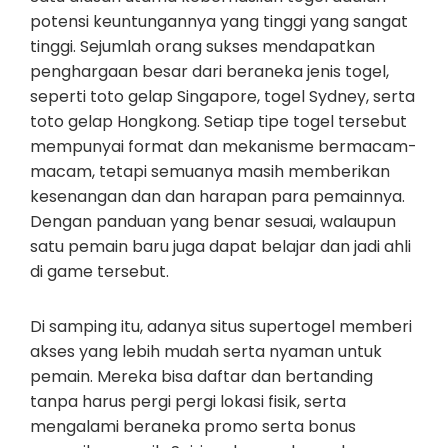
potensi keuntungannya yang tinggi yang sangat
tinggi. Sejumlah orang sukses mendapatkan
penghargaan besar dari beraneka jenis togel,
seperti toto gelap Singapore, togel Sydney, serta
toto gelap Hongkong. Setiap tipe togel tersebut
mempunyai format dan mekanisme bermacam-
macam, tetapi semuanya masih memberikan
kesenangan dan dan harapan para pemainnya.
Dengan panduan yang benar sesuai, walaupun
satu pemain baru juga dapat belajar dan jadi ahli
di game tersebut.
Di samping itu, adanya situs supertogel memberi
akses yang lebih mudah serta nyaman untuk
pemain. Mereka bisa daftar dan bertanding
tanpa harus pergi pergi lokasi fisik, serta
mengalami beraneka promo serta bonus