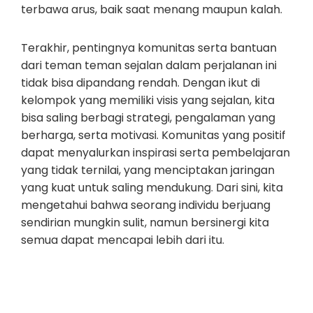
terbawa arus, baik saat menang maupun kalah.
Terakhir, pentingnya komunitas serta bantuan
dari teman teman sejalan dalam perjalanan ini
tidak bisa dipandang rendah. Dengan ikut di
kelompok yang memiliki visis yang sejalan, kita
bisa saling berbagi strategi, pengalaman yang
berharga, serta motivasi. Komunitas yang positif
dapat menyalurkan inspirasi serta pembelajaran
yang tidak ternilai, yang menciptakan jaringan
yang kuat untuk saling mendukung. Dari sini, kita
mengetahui bahwa seorang individu berjuang
sendirian mungkin sulit, namun bersinergi kita
semua dapat mencapai lebih dari itu.