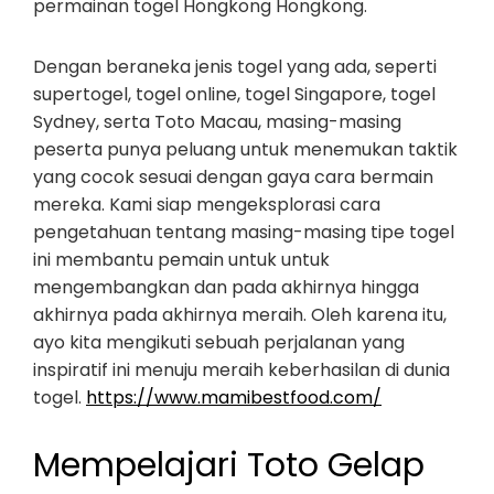
permainan togel Hongkong Hongkong.
Dengan beraneka jenis togel yang ada, seperti
supertogel, togel online, togel Singapore, togel
Sydney, serta Toto Macau, masing-masing
peserta punya peluang untuk menemukan taktik
yang cocok sesuai dengan gaya cara bermain
mereka. Kami siap mengeksplorasi cara
pengetahuan tentang masing-masing tipe togel
ini membantu pemain untuk untuk
mengembangkan dan pada akhirnya hingga
akhirnya pada akhirnya meraih. Oleh karena itu,
ayo kita mengikuti sebuah perjalanan yang
inspiratif ini menuju meraih keberhasilan di dunia
togel.
https://www.mamibestfood.com/
Mempelajari Toto Gelap