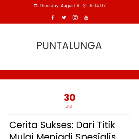
Skip
Thursday, August 6
16:04:08
to
content
PUNTALUNGA
30
JUL
Cerita Sukses: Dari Titik
Mulai Menjadi Spesialis