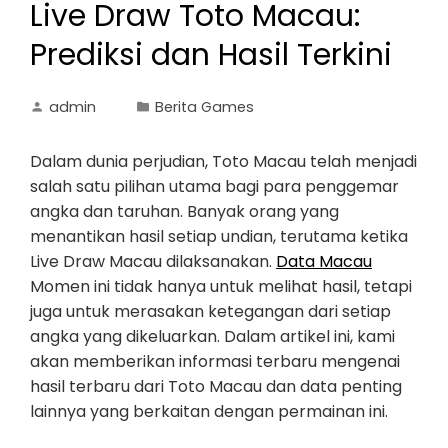
Live Draw Toto Macau:
Prediksi dan Hasil Terkini
admin
Berita Games
Dalam dunia perjudian, Toto Macau telah menjadi
salah satu pilihan utama bagi para penggemar
angka dan taruhan. Banyak orang yang
menantikan hasil setiap undian, terutama ketika
Live Draw Macau dilaksanakan.
Data Macau
Momen ini tidak hanya untuk melihat hasil, tetapi
juga untuk merasakan ketegangan dari setiap
angka yang dikeluarkan. Dalam artikel ini, kami
akan memberikan informasi terbaru mengenai
hasil terbaru dari Toto Macau dan data penting
lainnya yang berkaitan dengan permainan ini.