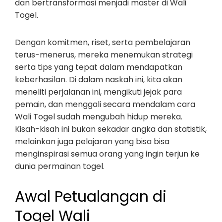
dan bertransformasi menjadi master di Wali
Togel.
Dengan komitmen, riset, serta pembelajaran
terus-menerus, mereka menemukan strategi
serta tips yang tepat dalam mendapatkan
keberhasilan. Di dalam naskah ini, kita akan
meneliti perjalanan ini, mengikuti jejak para
pemain, dan menggali secara mendalam cara
Wali Togel sudah mengubah hidup mereka.
Kisah-kisah ini bukan sekadar angka dan statistik,
melainkan juga pelajaran yang bisa bisa
menginspirasi semua orang yang ingin terjun ke
dunia permainan togel.
Awal Petualangan di
Togel Wali