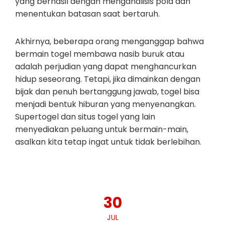
yang berhasil dengan menganalisis pola dan
menentukan batasan saat bertaruh.
Akhirnya, beberapa orang menganggap bahwa
bermain togel membawa nasib buruk atau
adalah perjudian yang dapat menghancurkan
hidup seseorang. Tetapi, jika dimainkan dengan
bijak dan penuh bertanggung jawab, togel bisa
menjadi bentuk hiburan yang menyenangkan.
Supertogel dan situs togel yang lain
menyediakan peluang untuk bermain-main,
asalkan kita tetap ingat untuk tidak berlebihan.
30
JUL