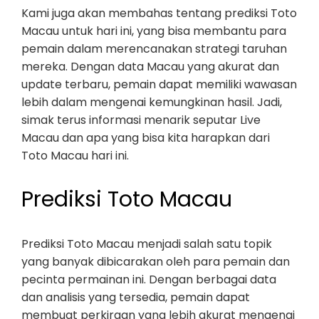
Kami juga akan membahas tentang prediksi Toto
Macau untuk hari ini, yang bisa membantu para
pemain dalam merencanakan strategi taruhan
mereka. Dengan data Macau yang akurat dan
update terbaru, pemain dapat memiliki wawasan
lebih dalam mengenai kemungkinan hasil. Jadi,
simak terus informasi menarik seputar Live
Macau dan apa yang bisa kita harapkan dari
Toto Macau hari ini.
Prediksi Toto Macau
Prediksi Toto Macau menjadi salah satu topik
yang banyak dibicarakan oleh para pemain dan
pecinta permainan ini. Dengan berbagai data
dan analisis yang tersedia, pemain dapat
membuat perkiraan yang lebih akurat mengenai