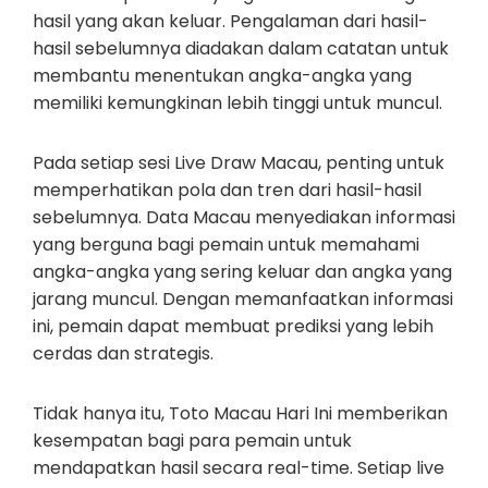
hasil yang akan keluar. Pengalaman dari hasil-
hasil sebelumnya diadakan dalam catatan untuk
membantu menentukan angka-angka yang
memiliki kemungkinan lebih tinggi untuk muncul.
Pada setiap sesi Live Draw Macau, penting untuk
memperhatikan pola dan tren dari hasil-hasil
sebelumnya. Data Macau menyediakan informasi
yang berguna bagi pemain untuk memahami
angka-angka yang sering keluar dan angka yang
jarang muncul. Dengan memanfaatkan informasi
ini, pemain dapat membuat prediksi yang lebih
cerdas dan strategis.
Tidak hanya itu, Toto Macau Hari Ini memberikan
kesempatan bagi para pemain untuk
mendapatkan hasil secara real-time. Setiap live