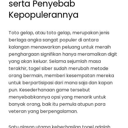
serta Penyebab
Kepopulerannya
Toto gelap, atau toto gelap, merupakan jenis
berlaga angka sangat populer di antara
kalangan menawarkan peluang untuk meraih
penghargaan signifikan hanya meramalkan digit
yang akan keluar. Selama sejumlah masa
terakhir, togel siber sudah merubah metode
orang bermain, memberi kesempatan mereka
untuk berpartisipasi dari mana saja dan kapan
pun. Kesederhanaan game tersebut
menyebabkannya opsi yang menarik untuk
banyak orang, baik itu pemula atupun para
veteran yang berpengalaman.
Satu alasan utama keberhasilan togel adalah