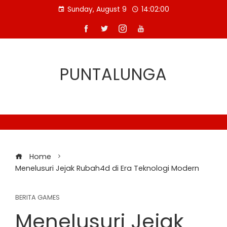
Skip
Sunday, August 9
14:02:01
to
content
PUNTALUNGA
Home
Menelusuri Jejak Rubah4d di Era Teknologi Modern
BERITA GAMES
Menelusuri Jejak