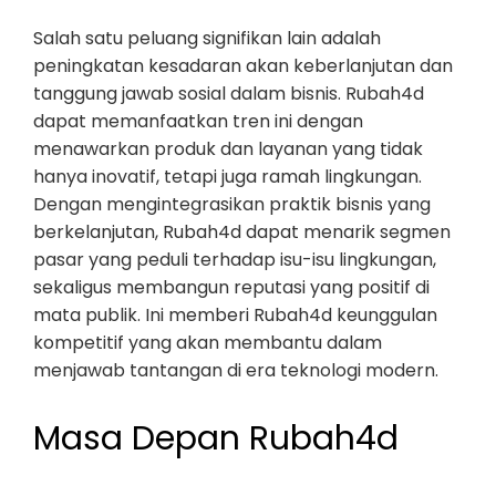
Salah satu peluang signifikan lain adalah
peningkatan kesadaran akan keberlanjutan dan
tanggung jawab sosial dalam bisnis. Rubah4d
dapat memanfaatkan tren ini dengan
menawarkan produk dan layanan yang tidak
hanya inovatif, tetapi juga ramah lingkungan.
Dengan mengintegrasikan praktik bisnis yang
berkelanjutan, Rubah4d dapat menarik segmen
pasar yang peduli terhadap isu-isu lingkungan,
sekaligus membangun reputasi yang positif di
mata publik. Ini memberi Rubah4d keunggulan
kompetitif yang akan membantu dalam
menjawab tantangan di era teknologi modern.
Masa Depan Rubah4d