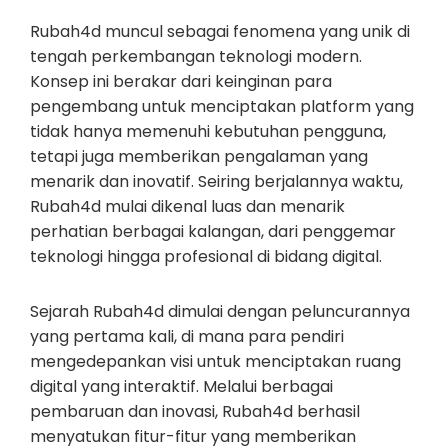
Rubah4d muncul sebagai fenomena yang unik di
tengah perkembangan teknologi modern.
Konsep ini berakar dari keinginan para
pengembang untuk menciptakan platform yang
tidak hanya memenuhi kebutuhan pengguna,
tetapi juga memberikan pengalaman yang
menarik dan inovatif. Seiring berjalannya waktu,
Rubah4d mulai dikenal luas dan menarik
perhatian berbagai kalangan, dari penggemar
teknologi hingga profesional di bidang digital.
Sejarah Rubah4d dimulai dengan peluncurannya
yang pertama kali, di mana para pendiri
mengedepankan visi untuk menciptakan ruang
digital yang interaktif. Melalui berbagai
pembaruan dan inovasi, Rubah4d berhasil
menyatukan fitur-fitur yang memberikan