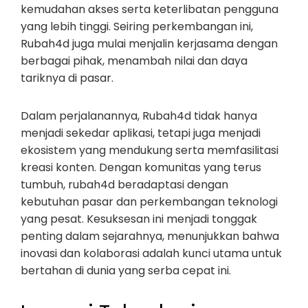
kemudahan akses serta keterlibatan pengguna
yang lebih tinggi. Seiring perkembangan ini,
Rubah4d juga mulai menjalin kerjasama dengan
berbagai pihak, menambah nilai dan daya
tariknya di pasar.
Dalam perjalanannya, Rubah4d tidak hanya
menjadi sekedar aplikasi, tetapi juga menjadi
ekosistem yang mendukung serta memfasilitasi
kreasi konten. Dengan komunitas yang terus
tumbuh, rubah4d beradaptasi dengan
kebutuhan pasar dan perkembangan teknologi
yang pesat. Kesuksesan ini menjadi tonggak
penting dalam sejarahnya, menunjukkan bahwa
inovasi dan kolaborasi adalah kunci utama untuk
bertahan di dunia yang serba cepat ini.