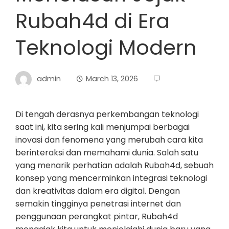
Rubah4d di Era
Teknologi Modern
admin
March 13, 2026
Di tengah derasnya perkembangan teknologi
saat ini, kita sering kali menjumpai berbagai
inovasi dan fenomena yang merubah cara kita
berinteraksi dan memahami dunia. Salah satu
yang menarik perhatian adalah Rubah4d, sebuah
konsep yang mencerminkan integrasi teknologi
dan kreativitas dalam era digital. Dengan
semakin tingginya penetrasi internet dan
penggunaan perangkat pintar, Rubah4d