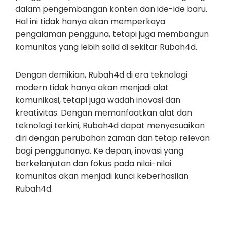
dalam pengembangan konten dan ide-ide baru.
Hal ini tidak hanya akan memperkaya
pengalaman pengguna, tetapi juga membangun
komunitas yang lebih solid di sekitar Rubah4d.
Dengan demikian, Rubah4d di era teknologi
modern tidak hanya akan menjadi alat
komunikasi, tetapi juga wadah inovasi dan
kreativitas. Dengan memanfaatkan alat dan
teknologi terkini, Rubah4d dapat menyesuaikan
diri dengan perubahan zaman dan tetap relevan
bagi penggunanya. Ke depan, inovasi yang
berkelanjutan dan fokus pada nilai-nilai
komunitas akan menjadi kunci keberhasilan
Rubah4d.