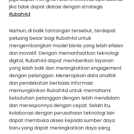
jika tidak dapat diatasi dengan strategis.
Rubah4d
Namun, di balik tantangan tersebut, terdapat
peluang besar bagi Rubah4d untuk
mengembangkan model bisnis yang lebih efisien
dan inovatif. Dengan memanfaatkan teknologi
digital, Rubah4d dapat memberikan layanan
yang lebih baik dan meningkatkan engagement
dengan pelanggan. Menerapkan data analitik
dan pendekatan berbasis informasi
memungkinkan Rubah4d untuk memahami
kebutuhan pelanggan dengan lebih mendalam
dan meresponnya dengan cepat. Selain itu,
kolaborasi dengan perusahaan teknologi lain
dapat membuka akses kepada sumber daya
baru yang dapat meningkatkan daya saing.