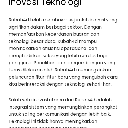
Inovasi Teknologi
Rubah4d telah membawa sejumlah inovasi yang
signifikan dalam berbagai sektor. Dengan
memanfaatkan kecerdasan buatan dan
teknologi besar data, Rubah4d mampu
meningkatkan efisiensi operasional dan
menghadirkan solusi yang lebih cerdas bagi
pengguna. Penelitian dan pengembangan yang
terus dilakukan oleh Rubah4d memungkinkan
peluncuran fitur-fitur baru yang mengubah cara
kita berinteraksi dengan teknologi sehari-hari.
Salah satu inovasi utama dari Rubah4d adalah
integrasi sistem yang memungkinkan perangkat
untuk saling berkomunikasi dengan lebih baik.
Teknologi ini tidak hanya meningkatkan