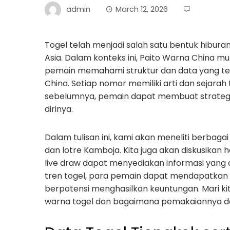
admin
March 12, 2026
Togel telah menjadi salah satu bentuk hibura
Asia. Dalam konteks ini, Paito Warna China 
pemain memahami struktur dan data yang ter
China. Setiap nomor memiliki arti dan sejarah
sebelumnya, pemain dapat membuat strategi 
dirinya.
Dalam tulisan ini, kami akan meneliti berbag
dan lotre Kamboja. Kita juga akan diskusikan
live draw dapat menyediakan informasi yang 
tren togel, para pemain dapat mendapatkan
berpotensi menghasilkan keuntungan. Mari ki
warna togel dan bagaimana pemakaiannya dal