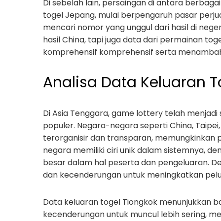
Di sebelah lain, persaingan di antara berbaga
togel Jepang, mulai berpengaruh pasar perj
mencari nomor yang unggul dari hasil di neger
hasil China, tapi juga data dari permainan t
komprehensif komprehensif serta menambah
Analisa Data Keluaran To
Di Asia Tenggara, game lottery telah menjadi
populer. Negara-negara seperti China, Taipei
terorganisir dan transparan, memungkinkan pa
negara memiliki ciri unik dalam sistemnya, d
besar dalam hal peserta dan pengeluaran. De
dan kecenderungan untuk meningkatkan pelu
Data keluaran togel Tiongkok menunjukkan b
kecenderungan untuk muncul lebih sering, men