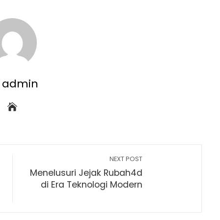
 admin
NEXT POST
Menelusuri Jejak Rubah4d
di Era Teknologi Modern