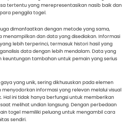
a tertentu yang merepresentasikan nasib baik dan
ara penggila togel.
na juga dimanfaatkan dengan metode yang sama,
menampilkan dan data yang disediakan. Informasi
ng lebih terperinci, termasuk histori hasil yang
ganalisis data dengan lebih mendalam. Data yang
kan keuntungan tambahan untuk pemain yang serius
aya yang unik, sering dikhususkan pada elemen
n menyodorkan informasi yang relevan melalui visual
Hal ini tidak hanya berfungsi untuk memberikan
i saat melihat undian langsung. Dengan perbedaan
ain togel memiliki peluang untuk mengambil cara
tas sendiri.