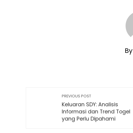
By
PREVIOUS POST
Keluaran SDY: Analisis
Informasi dan Trend Togel
yang Perlu Dipahami