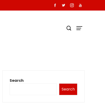
Search
Search