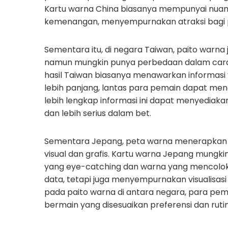
Kartu warna China biasanya mempunyai nuans
kemenangan, menyempurnakan atraksi bagi p
Sementara itu, di negara Taiwan, paito war
namun mungkin punya perbedaan dalam cara 
hasil Taiwan biasanya menawarkan informasi ya
lebih panjang, lantas para pemain dapat men
lebih lengkap informasi ini dapat menyedia
dan lebih serius dalam bet.
Sementara Jepang, peta warna menerapkan g
visual dan grafis. Kartu warna Jepang mungki
yang eye-catching dan warna yang mencolok. 
data, tetapi juga menyempurnakan visualisas
pada paito warna di antara negara, para pem
bermain yang disesuaikan preferensi dan rutini