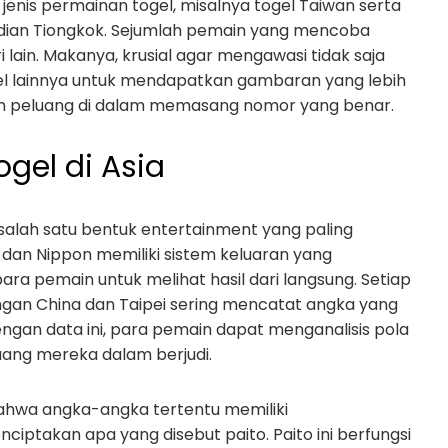
i jenis permainan togel, misalnya togel Taiwan serta
udian Tiongkok. Sejumlah pemain yang mencoba
i lain. Makanya, krusial agar mengawasi tidak saja
ogel lainnya untuk mendapatkan gambaran yang lebih
 peluang di dalam memasang nomor yang benar.
gel di Asia
 salah satu bentuk entertainment yang paling
, dan Nippon memiliki sistem keluaran yang
ra pemain untuk melihat hasil dari langsung. Setiap
engan China dan Taipei sering mencatat angka yang
ngan data ini, para pemain dapat menganalisis pola
ang mereka dalam berjudi.
ahwa angka-angka tertentu memiliki
ciptakan apa yang disebut paito. Paito ini berfungsi