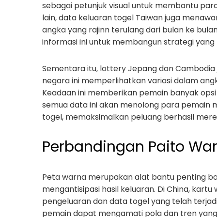
sebagai petunjuk visual untuk membantu para
lain, data keluaran togel Taiwan juga menaw
angka yang rajinn terulang dari bulan ke b
informasi ini untuk membangun strategi yang l
Sementara itu, lottery Jepang dan Cambodia j
negara ini memperlihatkan variasi dalam ang
Keadaan ini memberikan pemain banyak opsi dan
semua data ini akan menolong para pemain m
togel, memaksimalkan peluang berhasil merek
Perbandingan Paito War
Peta warna merupakan alat bantu penting ba
mengantisipasi hasil keluaran. Di China, kart
pengeluaran dan data togel yang telah terjad
pemain dapat mengamati pola dan tren yang