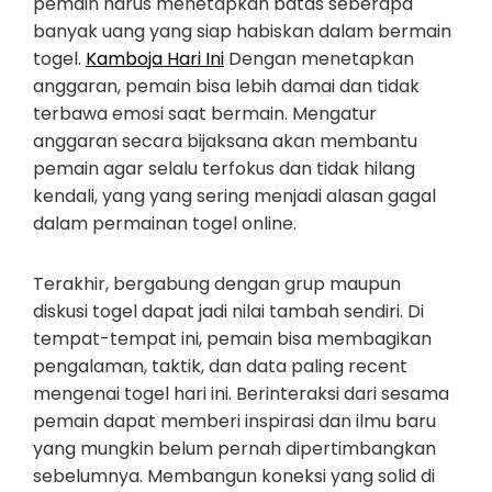
pemain harus menetapkan batas seberapa
banyak uang yang siap habiskan dalam bermain
togel.
Kamboja Hari Ini
Dengan menetapkan
anggaran, pemain bisa lebih damai dan tidak
terbawa emosi saat bermain. Mengatur
anggaran secara bijaksana akan membantu
pemain agar selalu terfokus dan tidak hilang
kendali, yang yang sering menjadi alasan gagal
dalam permainan togel online.
Terakhir, bergabung dengan grup maupun
diskusi togel dapat jadi nilai tambah sendiri. Di
tempat-tempat ini, pemain bisa membagikan
pengalaman, taktik, dan data paling recent
mengenai togel hari ini. Berinteraksi dari sesama
pemain dapat memberi inspirasi dan ilmu baru
yang mungkin belum pernah dipertimbangkan
sebelumnya. Membangun koneksi yang solid di