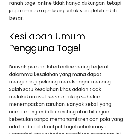
ranah togel online tidak hanya dukungan, tetapi
juga membuka peluang untuk yang lebih lebih
besar.
Kesilapan Umum
Pengguna Togel
Banyak pemain loteri online sering terjerat
dalamnya kesalahan yang mana dapat
mengurangi peluang mereka agar menang.
Salah satu kesalahan khas adalah tidak
melakukan riset secara cukup sebelum
menempatkan taruhan. Banyak sekali yang
cuma mengandalkan insting atau bilangan
kebetulan tanpa memahami tren dan pola yang
ada terdapat di output togel sebelumnya.