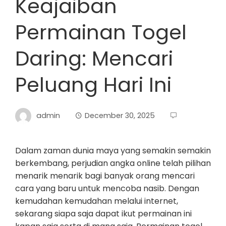
Keajaiban
Permainan Togel
Daring: Mencari
Peluang Hari Ini
admin
December 30, 2025
Dalam zaman dunia maya yang semakin semakin
berkembang, perjudian angka online telah pilihan
menarik menarik bagi banyak orang mencari
cara yang baru untuk mencoba nasib. Dengan
kemudahan kemudahan melalui internet,
sekarang siapa saja dapat ikut permainan ini