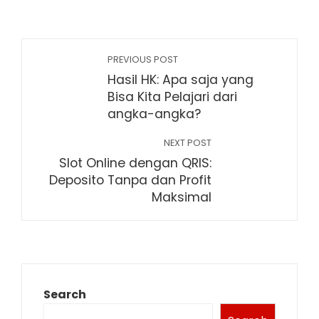
PREVIOUS POST
Hasil HK: Apa saja yang
Bisa Kita Pelajari dari
angka-angka?
NEXT POST
Slot Online dengan QRIS:
Deposito Tanpa dan Profit
Maksimal
Search