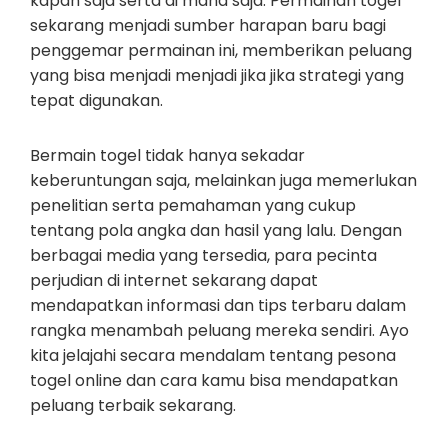
kapan saja serta di mana saja. Permainan togel
sekarang menjadi sumber harapan baru bagi
penggemar permainan ini, memberikan peluang
yang bisa menjadi menjadi jika jika strategi yang
tepat digunakan.
Bermain togel tidak hanya sekadar
keberuntungan saja, melainkan juga memerlukan
penelitian serta pemahaman yang cukup
tentang pola angka dan hasil yang lalu. Dengan
berbagai media yang tersedia, para pecinta
perjudian di internet sekarang dapat
mendapatkan informasi dan tips terbaru dalam
rangka menambah peluang mereka sendiri. Ayo
kita jelajahi secara mendalam tentang pesona
togel online dan cara kamu bisa mendapatkan
peluang terbaik sekarang.