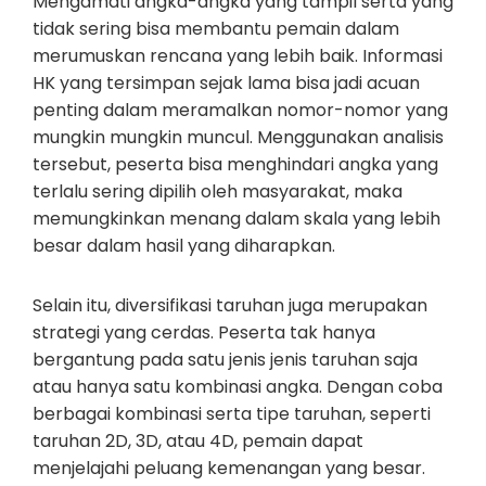
Mengamati angka-angka yang tampil serta yang
tidak sering bisa membantu pemain dalam
merumuskan rencana yang lebih baik. Informasi
HK yang tersimpan sejak lama bisa jadi acuan
penting dalam meramalkan nomor-nomor yang
mungkin mungkin muncul. Menggunakan analisis
tersebut, peserta bisa menghindari angka yang
terlalu sering dipilih oleh masyarakat, maka
memungkinkan menang dalam skala yang lebih
besar dalam hasil yang diharapkan.
Selain itu, diversifikasi taruhan juga merupakan
strategi yang cerdas. Peserta tak hanya
bergantung pada satu jenis jenis taruhan saja
atau hanya satu kombinasi angka. Dengan coba
berbagai kombinasi serta tipe taruhan, seperti
taruhan 2D, 3D, atau 4D, pemain dapat
menjelajahi peluang kemenangan yang besar.