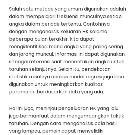
Salah satu metode yang umum digunakan adalah
dalam mempelajari frekuensi munculnya setiap
angka dalam periode tertentu. Contohnya,
dengan menganalisis keluaran HK selama
beberapa bulan terakhir, kita dapat
mengidentifikasi mana angka yang paling sering
dan jarang muncul. Informasi ini dapat digunakan
sebagai referensi saat menentukan angka untuk
taruhan selanjutnya. Selain itu, pendekatan
statistik misalnya analisis model regresi juga bisa
digunakan untuk meningkatkan kualitas
peramalan berdasarkan data yang ada.
Hal ini juga, meninjau pengeluaran HK yang lalu
juga bermanfaat dalam mengembangkan taktik
taruhan. Dengan cara menganalisis pola hasil
yang lampau, pemain dapat menyelidiki