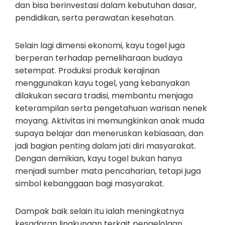
dan bisa berinvestasi dalam kebutuhan dasar,
pendidikan, serta perawatan kesehatan.
Selain lagi dimensi ekonomi, kayu togel juga
berperan terhadap pemeliharaan budaya
setempat. Produksi produk kerajinan
menggunakan kayu togel, yang kebanyakan
dilakukan secara tradisi, membantu menjaga
keterampilan serta pengetahuan warisan nenek
moyang. Aktivitas ini memungkinkan anak muda
supaya belajar dan meneruskan kebiasaan, dan
jadi bagian penting dalam jati diri masyarakat.
Dengan demikian, kayu togel bukan hanya
menjadi sumber mata pencaharian, tetapi juga
simbol kebanggaan bagi masyarakat.
Dampak baik selain itu ialah meningkatnya
kesadaran lingkungan terkait pengelolaan