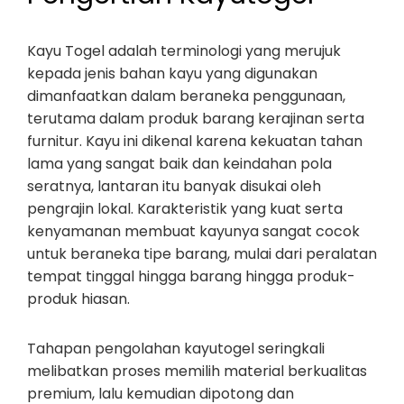
Kayu Togel adalah terminologi yang merujuk
kepada jenis bahan kayu yang digunakan
dimanfaatkan dalam beraneka penggunaan,
terutama dalam produk barang kerajinan serta
furnitur. Kayu ini dikenal karena kekuatan tahan
lama yang sangat baik dan keindahan pola
seratnya, lantaran itu banyak disukai oleh
pengrajin lokal. Karakteristik yang kuat serta
kenyamanan membuat kayunya sangat cocok
untuk beraneka tipe barang, mulai dari peralatan
tempat tinggal hingga barang hingga produk-
produk hiasan.
Tahapan pengolahan kayutogel seringkali
melibatkan proses memilih material berkualitas
premium, lalu kemudian dipotong dan