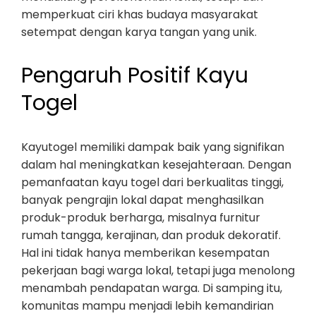
memperkuat ciri khas budaya masyarakat
setempat dengan karya tangan yang unik.
Pengaruh Positif Kayu
Togel
Kayutogel memiliki dampak baik yang signifikan
dalam hal meningkatkan kesejahteraan. Dengan
pemanfaatan kayu togel dari berkualitas tinggi,
banyak pengrajin lokal dapat menghasilkan
produk-produk berharga, misalnya furnitur
rumah tangga, kerajinan, dan produk dekoratif.
Hal ini tidak hanya memberikan kesempatan
pekerjaan bagi warga lokal, tetapi juga menolong
menambah pendapatan warga. Di samping itu,
komunitas mampu menjadi lebih kemandirian