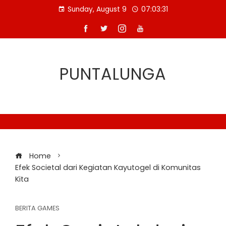
Skip
Sunday, August 9
07:03:31
to
content
PUNTALUNGA
Home
Efek Societal dari Kegiatan Kayutogel di Komunitas
Kita
BERITA GAMES