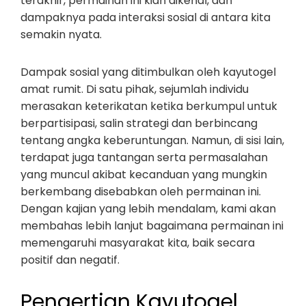
terakhir, permainan ini kian dikenal, dan
dampaknya pada interaksi sosial di antara kita
semakin nyata.
Dampak sosial yang ditimbulkan oleh kayutogel
amat rumit. Di satu pihak, sejumlah individu
merasakan keterikatan ketika berkumpul untuk
berpartisipasi, salin strategi dan berbincang
tentang angka keberuntungan. Namun, di sisi lain,
terdapat juga tantangan serta permasalahan
yang muncul akibat kecanduan yang mungkin
berkembang disebabkan oleh permainan ini.
Dengan kajian yang lebih mendalam, kami akan
membahas lebih lanjut bagaimana permainan ini
memengaruhi masyarakat kita, baik secara
positif dan negatif.
Pengertian Kayutogel