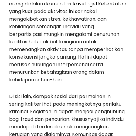
orang di dalam komunitas.
kayutogel
Keterikatan
yang kuat pada aktivitas ini seringkali
mengakibatkan stres, kekhawatiran, dan
kehilangan semangat. Individu yang
berpartisipasi mungkin mengalami penurunan
kualitas hidup akibat keinginan untuk
memenangkan aktivitas tanpa memperhatikan
konsekuensi jangka panjang. Hal ini dapat
merusak hubungan interpersonal serta
menurunkan kebahagiaan orang dalam
kehidupan sehari-hari.
Di sisi lain, dampak sosial dari permainan ini
sering kali terlihat pada meningkatnya perilaku
kriminal. Kegiatan ini dapat menjadi penghubung
bagi fraud dan pencurian, khususnya jika individu
mendapati terdesak untuk menguangkan
kerugian yang dialaminya. Komunitas dapat