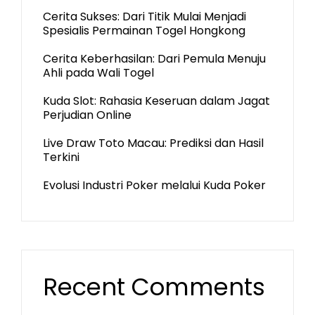
Cerita Sukses: Dari Titik Mulai Menjadi
Spesialis Permainan Togel Hongkong
Cerita Keberhasilan: Dari Pemula Menuju
Ahli pada Wali Togel
Kuda Slot: Rahasia Keseruan dalam Jagat
Perjudian Online
Live Draw Toto Macau: Prediksi dan Hasil
Terkini
Evolusi Industri Poker melalui Kuda Poker
Recent Comments