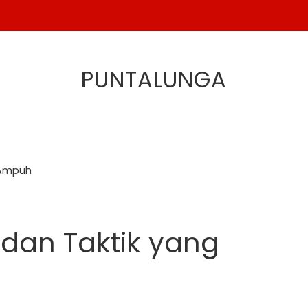
PUNTALUNGA
g Ampuh
 dan Taktik yang