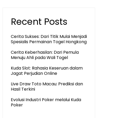
Recent Posts
Cerita Sukses: Dari Titik Mulai Menjadi
Spesialis Permainan Togel Hongkong
Cerita Keberhasilan: Dari Pemula
Menuju Ahli pada Wali Togel
Kuda Slot: Rahasia Keseruan dalam
Jagat Perjudian Online
Live Draw Toto Macau: Prediksi dan
Hasil Terkini
Evolusi Industri Poker melalui Kuda
Poker