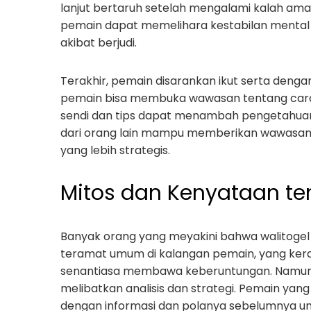
lanjut bertaruh setelah mengalami kalah amat
pemain dapat memelihara kestabilan mental
akibat berjudi.
Terakhir, pemain disarankan ikut serta denga
pemain bisa membuka wawasan tentang cara lain
sendi dan tips dapat menambah pengetahuan t
dari orang lain mampu memberikan wawasan
yang lebih strategis.
Mitos dan Kenyataan te
Banyak orang yang meyakini bahwa walitogel 
teramat umum di kalangan pemain, yang ker
senantiasa membawa keberuntungan. Namun, 
melibatkan analisis dan strategi. Pemain yan
dengan informasi dan polanya sebelumnya un