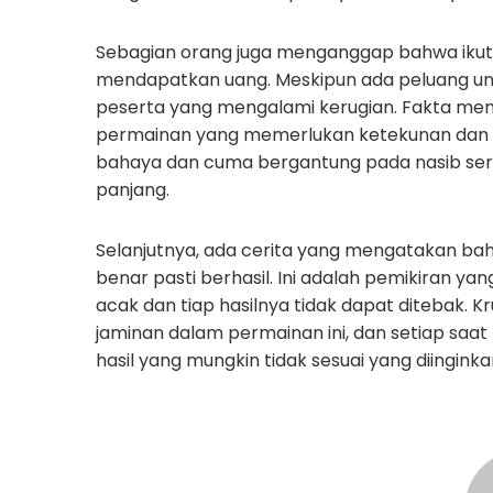
Sebagian orang juga menganggap bahwa ikut 
mendapatkan uang. Meskipun ada peluang u
peserta yang mengalami kerugian. Fakta men
permainan yang memerlukan ketekunan dan
bahaya dan cuma bergantung pada nasib seri
panjang.
Selanjutnya, ada cerita yang mengatakan b
benar pasti berhasil. Ini adalah pemikiran ya
acak dan tiap hasilnya tidak dapat ditebak. 
jaminan dalam permainan ini, dan setiap saa
hasil yang mungkin tidak sesuai yang diinginka