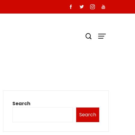
Search
Search