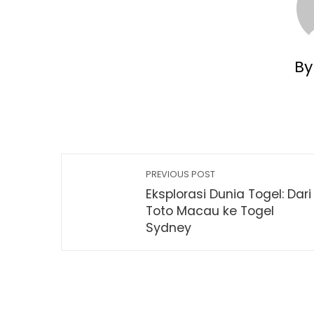
By
PREVIOUS POST
Eksplorasi Dunia Togel: Dari
Toto Macau ke Togel
Sydney