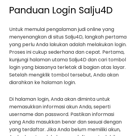
Panduan Login Salju4D
Untuk memulai pengalaman judi online yang
menyenangkan di situs Salju4D, langkah pertama
yang perlu Anda lakukan adalah melakukan login.
Proses ini cukup sederhana dan cepat. Pertama,
kunjungi halaman utama Salju4D dan cari tombol
login yang biasanya terletak di bagian atas layar.
Setelah mengklik tombol tersebut, Anda akan
diarahkan ke halaman login.
Di halaman login, Anda akan diminta untuk
memasukkan informasi akun Anda, seperti
username dan password. Pastikan informasi
yang Anda masukkan benar dan sesuai dengan
yang terdaftar. Jika Anda belum memiliki akun,