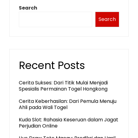
Search
Search
Recent Posts
Cerita Sukses: Dari Titik Mulai Menjadi
Spesialis Permainan Togel Hongkong
Cerita Keberhasilan: Dari Pemula Menuju
Ahli pada Wali Togel
Kuda Slot: Rahasia Keseruan dalam Jagat
Perjudian Online