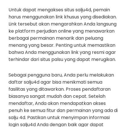
Untuk dapat mengakses situs salju4d, pemain
harus menggunakan link khusus yang disediakan.
Link tersebut akan mengarahkan Anda langsung
ke platform perjudian online yang menawarkan
berbagai permainan menarik dan peluang
menang yang besar. Penting untuk memastikan
bahwa Anda menggunakan link yang resmi agar
terhindar dari situs palsu yang dapat merugikan.
Sebagai pengguna baru, Anda perlu melakukan
daftar salju4d agar bisa menikmati semua
fasilitas yang ditawarkan. Proses pendaftaran
biasanya sangat mudah dan cepat. Setelah
mendaftar, Anda akan mendapatkan akses
penuh ke semua fitur dan permainan yang ada di
salju 4d. Pastikan untuk menyimpan informasi
login salju4d Anda dengan baik agar dapat