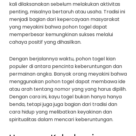
kali dilaksanakan sebelum melakukan aktivitas
penting, misalnya bertaruh atau usaha. Tradisi ini
menjadi bagian dari kepercayaan masyarakat
yang meyakini bahwa pohon togel dapat
memperbesar kemungkinan sukses melalui
cahaya positif yang dihasilkan.
Dengan berjalannya waktu, pohon togel kian
populer di antara pencinta keberuntungan dan
permainan angka. Banyak orang meyakini bahwa
menggunakan pohon togel dapat membawa ide
atau arah tentang nomor yang yang harus dipilih.
Dengan cara ini, kayu togel bukan hanya hanya
benda, tetapi juga juga bagian dari tradisi dan
cara hidup yang melibatkan keyakinan dan
spiritualitas dalam mencari keberuntungan.