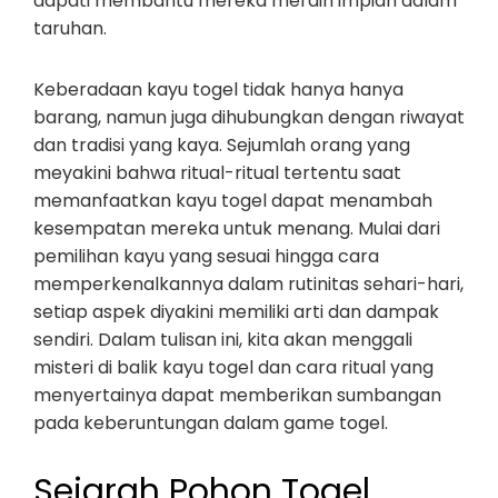
dapati membantu mereka meraih impian dalam
taruhan.
Keberadaan kayu togel tidak hanya hanya
barang, namun juga dihubungkan dengan riwayat
dan tradisi yang kaya. Sejumlah orang yang
meyakini bahwa ritual-ritual tertentu saat
memanfaatkan kayu togel dapat menambah
kesempatan mereka untuk menang. Mulai dari
pemilihan kayu yang sesuai hingga cara
memperkenalkannya dalam rutinitas sehari-hari,
setiap aspek diyakini memiliki arti dan dampak
sendiri. Dalam tulisan ini, kita akan menggali
misteri di balik kayu togel dan cara ritual yang
menyertainya dapat memberikan sumbangan
pada keberuntungan dalam game togel.
Sejarah Pohon Togel