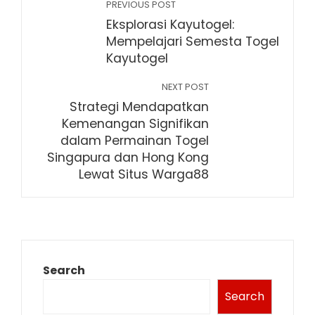
PREVIOUS POST
Eksplorasi Kayutogel:
Mempelajari Semesta Togel
Kayutogel
NEXT POST
Strategi Mendapatkan
Kemenangan Signifikan
dalam Permainan Togel
Singapura dan Hong Kong
Lewat Situs Warga88
Search
Search