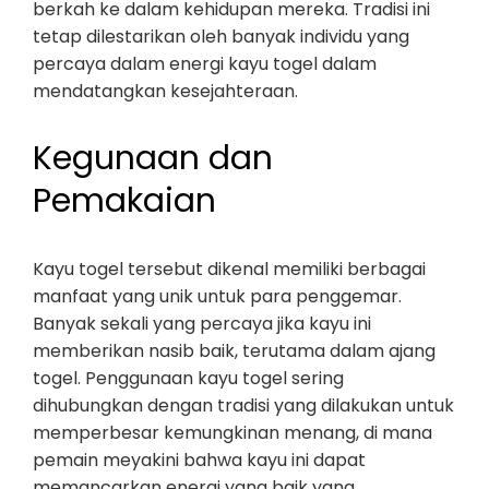
berkah ke dalam kehidupan mereka. Tradisi ini
tetap dilestarikan oleh banyak individu yang
percaya dalam energi kayu togel dalam
mendatangkan kesejahteraan.
Kegunaan dan
Pemakaian
Kayu togel tersebut dikenal memiliki berbagai
manfaat yang unik untuk para penggemar.
Banyak sekali yang percaya jika kayu ini
memberikan nasib baik, terutama dalam ajang
togel. Penggunaan kayu togel sering
dihubungkan dengan tradisi yang dilakukan untuk
memperbesar kemungkinan menang, di mana
pemain meyakini bahwa kayu ini dapat
memancarkan energi yang baik yang