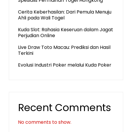
Spesialis Permainan Togel Hongkong
Cerita Keberhasilan: Dari Pemula Menuju
Ahli pada Wali Togel
Kuda Slot: Rahasia Keseruan dalam Jagat
Perjudian Online
Live Draw Toto Macau: Prediksi dan Hasil
Terkini
Evolusi Industri Poker melalui Kuda Poker
Recent Comments
No comments to show.