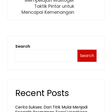
Mempelajari Walitogel:
Taktik Pintar untuk
Mencapai Kemenangan
Search
Search
Recent Posts
Cerita Sukses: Dari Titik Mulai Menjadi