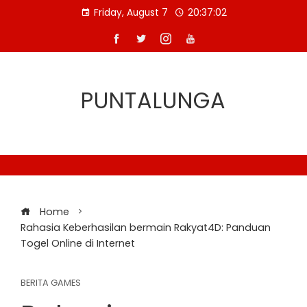
Skip
Friday, August 7
20:37:02
to
content
PUNTALUNGA
Home
Rahasia Keberhasilan bermain Rakyat4D: Panduan
Togel Online di Internet
BERITA GAMES