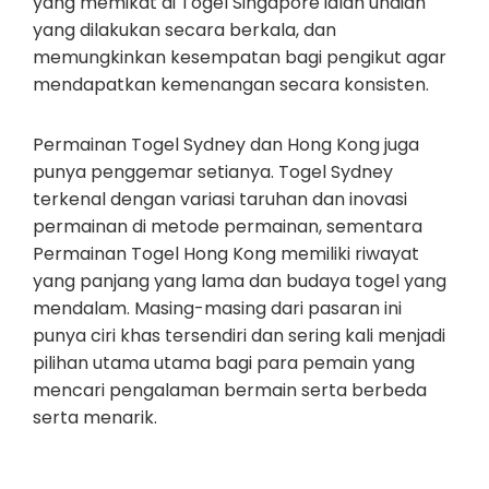
yang memikat di Togel Singapore ialah undian
yang dilakukan secara berkala, dan
memungkinkan kesempatan bagi pengikut agar
mendapatkan kemenangan secara konsisten.
Permainan Togel Sydney dan Hong Kong juga
punya penggemar setianya. Togel Sydney
terkenal dengan variasi taruhan dan inovasi
permainan di metode permainan, sementara
Permainan Togel Hong Kong memiliki riwayat
yang panjang yang lama dan budaya togel yang
mendalam. Masing-masing dari pasaran ini
punya ciri khas tersendiri dan sering kali menjadi
pilihan utama utama bagi para pemain yang
mencari pengalaman bermain serta berbeda
serta menarik.