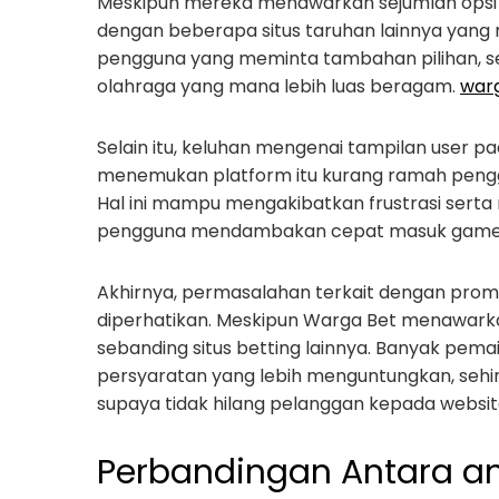
Meskipun mereka menawarkan sejumlah opsi b
dengan beberapa situs taruhan lainnya yang
pengguna yang meminta tambahan pilihan, sep
olahraga yang mana lebih luas beragam.
war
Selain itu, keluhan mengenai tampilan user p
menemukan platform itu kurang ramah penggun
Hal ini mampu mengakibatkan frustrasi sert
pengguna mendambakan cepat masuk game m
Akhirnya, permasalahan terkait dengan pro
diperhatikan. Meskipun Warga Bet menawarka
sebanding situs betting lainnya. Banyak pem
persyaratan yang lebih menguntungkan, seh
supaya tidak hilang pelanggan kepada website
Perbandingan Antara an