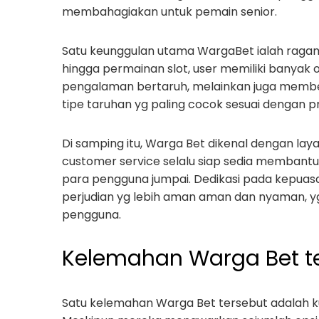
membahagiakan untuk pemain senior.
Satu keunggulan utama WargaBet ialah ragam 
hingga permainan slot, user memiliki banyak o
pengalaman bertaruh, melainkan juga membe
tipe taruhan yg paling cocok sesuai dengan p
Di samping itu, Warga Bet dikenal dengan la
customer service selalu siap sedia membantu
para pengguna jumpai. Dedikasi pada kepua
perjudian yg lebih aman aman dan nyaman, yg
pengguna.
Kelemahan Warga Bet t
Satu kelemahan Warga Bet tersebut adalah k