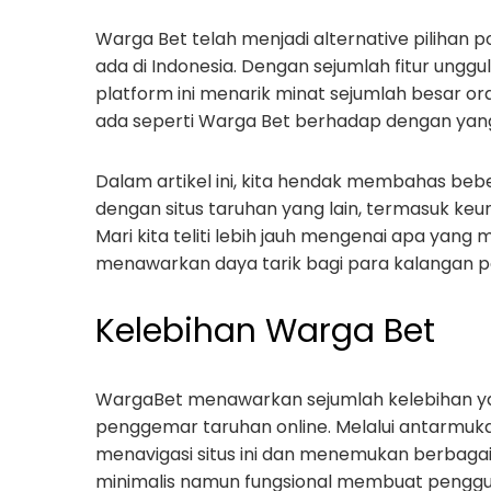
Warga Bet telah menjadi alternative pilihan 
ada di Indonesia. Dengan sejumlah fitur ung
platform ini menarik minat sejumlah besar or
ada seperti Warga Bet berhadap dengan yang
Dalam artikel ini, kita hendak membahas b
dengan situs taruhan yang lain, termasuk ke
Mari kita teliti lebih jauh mengenai apa yang
menawarkan daya tarik bagi para kalangan pen
Kelebihan Warga Bet
WargaBet menawarkan sejumlah kelebihan ya
penggemar taruhan online. Melalui antarmu
menavigasi situs ini dan menemukan berbaga
minimalis namun fungsional membuat penggu