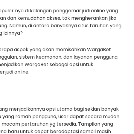
populer nya di kalangan penggemar judi online yang
gulan dan kemudahan akses, tak mengherankan jika
ang. Namun, di antara banyaknya situs taruhan yang
 lainnya?
eberapa aspek yang akan memisahkan WargaBet
unggulan, sistem keamanan, dan layanan pengguna.
 menjadikan WargaBet sebagai opsi untuk
judi online.
ng menjadikannya opsi utama bagi sekian banyak
ka yang ramah pengguna, user dapat secara mudah
i macam pertaruhan yg tersedia. Tampilan yang
na baru untuk cepat beradaptasi sambil masih