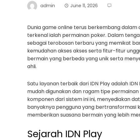
admin
June 11, 2026
Dunia game online terus berkembang dalam c
terkenal ialah permainan poker. Dalam tenga
sebagai terobosan terbaru yang memikat bany
kemudahan akses akses serta fitur-fitur ung
bermain yang berbeda yang unik serta meny
ahli.
Satu layanan terbaik dari IDN Play adalah IDN
mudah digunakan dan ragam tipe permainan ya
komponen dari sistem ini ini, menyediakan d
banyaknya pengguna yang bertransformasi ke
memberikan suasana bermain yang lebih menari
Sejarah IDN Play