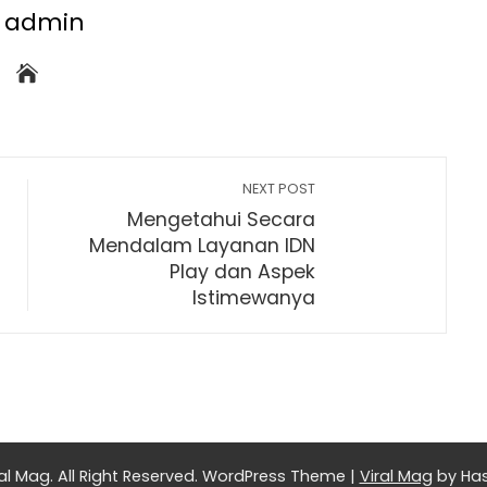
 admin
NEXT POST
Mengetahui Secara
Mendalam Layanan IDN
Play dan Aspek
Istimewanya
al Mag. All Right Reserved.
WordPress Theme
|
Viral Mag
by Ha