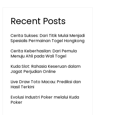
Recent Posts
Cerita Sukses: Dari Titik Mulai Menjadi
Spesialis Permainan Togel Hongkong
Cerita Keberhasilan: Dari Pemula
Menuju Ahli pada Wali Togel
Kuda Slot: Rahasia Keseruan dalam
Jagat Perjudian Online
Live Draw Toto Macau: Prediksi dan
Hasil Terkini
Evolusi Industri Poker melalui Kuda
Poker