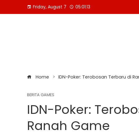
Skip
Friday, August 7
05:01:13
to
content
Home
IDN-Poker: Terobosan Terbaru di 
BERITA GAMES
IDN-Poker: Terobo
Ranah Game