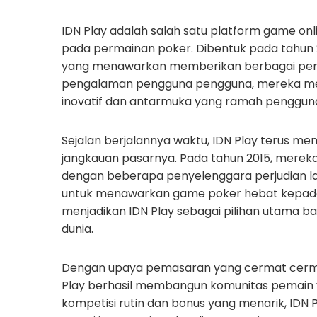
IDN Play adalah salah satu platform game onli
pada permainan poker. Dibentuk pada tahun 201
yang menawarkan memberikan berbagai perma
pengalaman pengguna pengguna, mereka men
inovatif dan antarmuka yang ramah penggun
Sejalan berjalannya waktu, IDN Play terus
jangkauan pasarnya. Pada tahun 2015, merek
dengan beberapa penyelenggara perjudian 
untuk menawarkan game poker hebat kepada l
menjadikan IDN Play sebagai pilihan utama b
dunia.
Dengan upaya pemasaran yang cermat cerma
Play berhasil membangun komunitas pemain
kompetisi rutin dan bonus yang menarik, IDN 