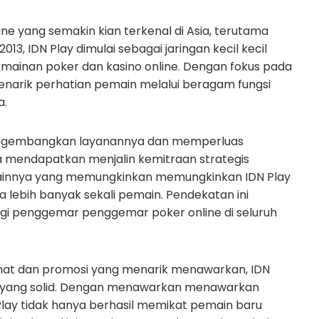
ne yang semakin kian terkenal di Asia, terutama
3, IDN Play dimulai sebagai jaringan kecil kecil
inan poker dan kasino online. Dengan fokus pada
arik perhatian pemain melalui beragam fungsi
a.
 mengembangkan layanannya dan memperluas
a mendapatkan menjalin kemitraan strategis
lainnya yang memungkinkan memungkinkan IDN Play
ebih banyak sekali pemain. Pendekatan ini
agi penggemar penggemar poker online di seluruh
t dan promosi yang menarik menawarkan, IDN
 yang solid. Dengan menawarkan menawarkan
Play tidak hanya berhasil memikat pemain baru