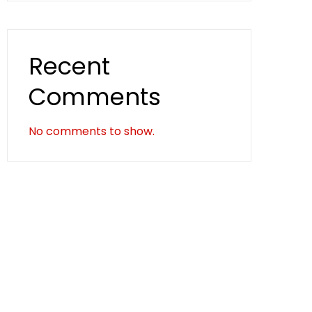
Recent
Comments
No comments to show.