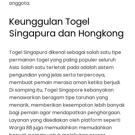
anggota.
Keunggulan Togel
Singapura dan Hongkong
Togel Singapura dikenal sebagai salah satu tipe
permainan togel yang paling populer seluruh
Asia. Salah satu terletak pada adalah sistem
pengundian yang jelas serta terpercaya,
membuat pemain merasa aman ketika berjudi.
Di samping itu, Togel Singapore kebanyakan
menawarkan beragam tipe taruhan yang
menarik, memberikan kesempatan lebih banyak
bagi pemain agar mendapatkan penghargaan.
Layanan yang disediakan oleh platform seperti
Warga 88 juga memudahkan memudahkan