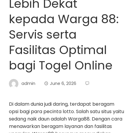
Lebih Dekat
kepada Warga 88:
Servis serta
Fasilitas Optimal
bagi Togel Online
admin
June 6, 2026
Di dalam dunia judi daring, terdapat beragam
opsi bagi para pecinta lotto. Salah satu situs yaitu
sedang naik daun adalah Warga88. Dengan cara
menawarkan beragam layanan dan fasilitas