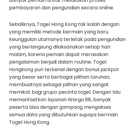
banyak pemain untuk melakukan proses
pembayaran dan pengundian secara online.
Sebaliknya, Togel Hong Kong tak kalah dengan
yang memiliki metode bermain yang baru.
Keunggulan utamanya terletak pada pengundian
yang berlangsung dilaksanakan setiap hari
malam, karena pemain dapat merasakan
pengalaman berjudi dalam routine. Togel
Hongkong pun terkenal dengan bonus jackpot
yang besar serta berbagai pilihan taruhan,
membuatnya sebagai pilihan yang sangat
memikat bagi grupo pecinta togel. Dengan lalu
memanfaatkan layanan Warga 88, banyak
peserta bisa dengan gampang mengakses
semua data yang dibutuhkan supaya bermain
Togel Hong Kong.