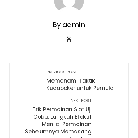
By admin
PREVIOUS POST
Memahami Taktik
Kudapoker untuk Pemula
NEXT POST
Trik Permainan Slot Uji
Coba: Langkah Efektif
Menilai Permainan
Sebelumnya Memasang