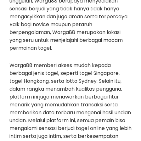
unggulan, Warga88 berupaya menyediakan
sensasi berjudi yang tidak hanya tidak hanya
mengasyikkan dan juga aman serta terpercaya.
Baik bagi novice maupun petaruh
berpengalaman, Warga88 merupakan lokasi
yang seru untuk menjelajahi berbagai macam
permainan togel.
Warga88 memberi akses mudah kepada
berbagai jenis togel, seperti togel Singapore,
togel Hongkong, serta lotto Sydney. Selain itu,
dalam rangka menambah kualitas pengguna,
platform ini juga menawarkan berbagai fitur
menarik yang memudahkan transaksi serta
memberikan data terbaru mengenai hasil undian
undian. Melalui platform ini, semua pemain bisa
mengalami sensasi berjudi togel online yang lebih
intim serta juga intim, serta berkesempatan