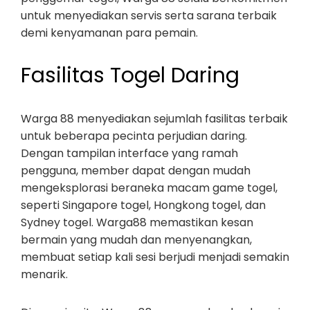
untuk menyediakan servis serta sarana terbaik
demi kenyamanan para pemain.
Fasilitas Togel Daring
Warga 88 menyediakan sejumlah fasilitas terbaik
untuk beberapa pecinta perjudian daring.
Dengan tampilan interface yang ramah
pengguna, member dapat dengan mudah
mengeksplorasi beraneka macam game togel,
seperti Singapore togel, Hongkong togel, dan
Sydney togel. Warga88 memastikan kesan
bermain yang mudah dan menyenangkan,
membuat setiap kali sesi berjudi menjadi semakin
menarik.