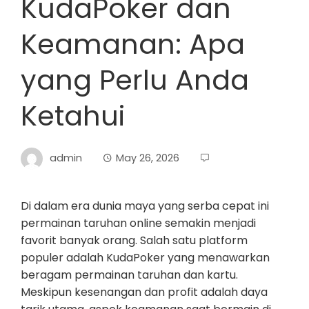
KudaPoker dan
Keamanan: Apa
yang Perlu Anda
Ketahui
admin
May 26, 2026
Di dalam era dunia maya yang serba cepat ini
permainan taruhan online semakin menjadi
favorit banyak orang. Salah satu platform
populer adalah KudaPoker yang menawarkan
beragam permainan taruhan dan kartu.
Meskipun kesenangan dan profit adalah daya