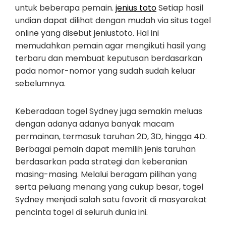
untuk beberapa pemain.
jenius toto
Setiap hasil
undian dapat dilihat dengan mudah via situs togel
online yang disebut jeniustoto. Hal ini
memudahkan pemain agar mengikuti hasil yang
terbaru dan membuat keputusan berdasarkan
pada nomor-nomor yang sudah sudah keluar
sebelumnya.
Keberadaan togel Sydney juga semakin meluas
dengan adanya adanya banyak macam
permainan, termasuk taruhan 2D, 3D, hingga 4D.
Berbagai pemain dapat memilih jenis taruhan
berdasarkan pada strategi dan keberanian
masing-masing. Melalui beragam pilihan yang
serta peluang menang yang cukup besar, togel
Sydney menjadi salah satu favorit di masyarakat
pencinta togel di seluruh dunia ini.