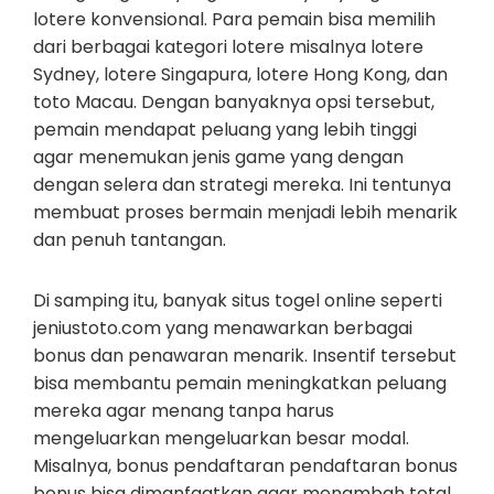
lotere konvensional. Para pemain bisa memilih
dari berbagai kategori lotere misalnya lotere
Sydney, lotere Singapura, lotere Hong Kong, dan
toto Macau. Dengan banyaknya opsi tersebut,
pemain mendapat peluang yang lebih tinggi
agar menemukan jenis game yang dengan
dengan selera dan strategi mereka. Ini tentunya
membuat proses bermain menjadi lebih menarik
dan penuh tantangan.
Di samping itu, banyak situs togel online seperti
jeniustoto.com yang menawarkan berbagai
bonus dan penawaran menarik. Insentif tersebut
bisa membantu pemain meningkatkan peluang
mereka agar menang tanpa harus
mengeluarkan mengeluarkan besar modal.
Misalnya, bonus pendaftaran pendaftaran bonus
bonus bisa dimanfaatkan agar menambah total