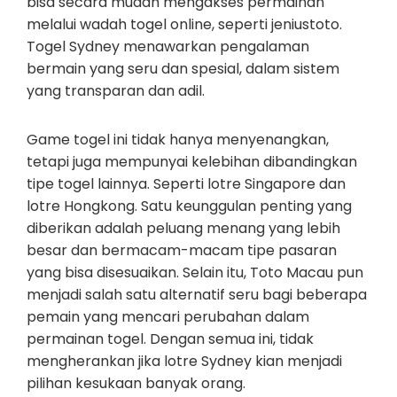
bisa secara mudah mengakses permainan
melalui wadah togel online, seperti jeniustoto.
Togel Sydney menawarkan pengalaman
bermain yang seru dan spesial, dalam sistem
yang transparan dan adil.
Game togel ini tidak hanya menyenangkan,
tetapi juga mempunyai kelebihan dibandingkan
tipe togel lainnya. Seperti lotre Singapore dan
lotre Hongkong. Satu keunggulan penting yang
diberikan adalah peluang menang yang lebih
besar dan bermacam-macam tipe pasaran
yang bisa disesuaikan. Selain itu, Toto Macau pun
menjadi salah satu alternatif seru bagi beberapa
pemain yang mencari perubahan dalam
permainan togel. Dengan semua ini, tidak
mengherankan jika lotre Sydney kian menjadi
pilihan kesukaan banyak orang.