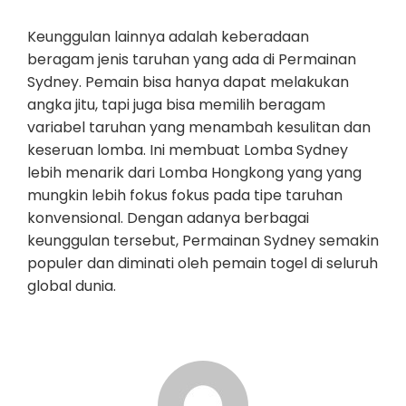
Keunggulan lainnya adalah keberadaan
beragam jenis taruhan yang ada di Permainan
Sydney. Pemain bisa hanya dapat melakukan
angka jitu, tapi juga bisa memilih beragam
variabel taruhan yang menambah kesulitan dan
keseruan lomba. Ini membuat Lomba Sydney
lebih menarik dari Lomba Hongkong yang yang
mungkin lebih fokus fokus pada tipe taruhan
konvensional. Dengan adanya berbagai
keunggulan tersebut, Permainan Sydney semakin
populer dan diminati oleh pemain togel di seluruh
global dunia.