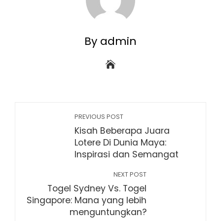
By admin
PREVIOUS POST
Kisah Beberapa Juara
Lotere Di Dunia Maya:
Inspirasi dan Semangat
NEXT POST
Togel Sydney Vs. Togel
Singapore: Mana yang lebih
menguntungkan?