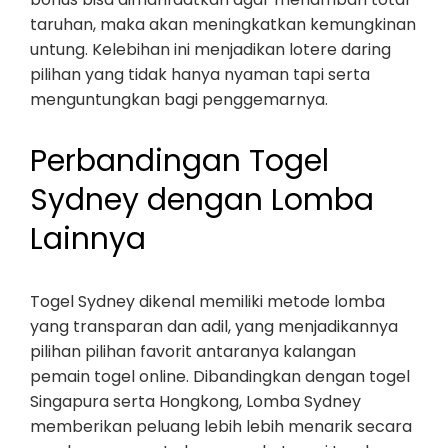
taruhan, maka akan meningkatkan kemungkinan
untung. Kelebihan ini menjadikan lotere daring
pilihan yang tidak hanya nyaman tapi serta
menguntungkan bagi penggemarnya.
Perbandingan Togel
Sydney dengan Lomba
Lainnya
Togel Sydney dikenal memiliki metode lomba
yang transparan dan adil, yang menjadikannya
pilihan pilihan favorit antaranya kalangan
pemain togel online. Dibandingkan dengan togel
Singapura serta Hongkong, Lomba Sydney
memberikan peluang lebih lebih menarik secara