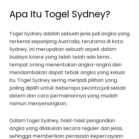
Apa Itu Togel Sydney?
Togel Sydney adalah sebuah jenis judi angka yang
terkenal sepanjang Australia, terutama di kota
Sydney. Ini merupakan sebuah aspek dalam
budaya lotere yang telah telah ada lama ,
tempat orang menentukan angka-angka dan
mendambakan dapat tebak angka yang keluar
itu. Togel Sydney sering menjadi pilihan yang
paling dipilih untuk beberapa pecinta judi sebab
sistem dan cara permainannya yang mudah
namun menyenangkan.
Dalam togel Sydney, hasil-hasil pengundian
angka yang dilakukan secara reguler dan jelas,
sehingga memberikan perasaan kepercayaan