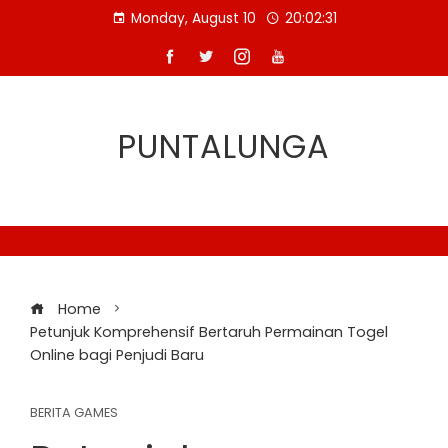
Skip
Monday, August 10
20:02:32
to
content
PUNTALUNGA
Home
Petunjuk Komprehensif Bertaruh Permainan Togel
Online bagi Penjudi Baru
BERITA GAMES