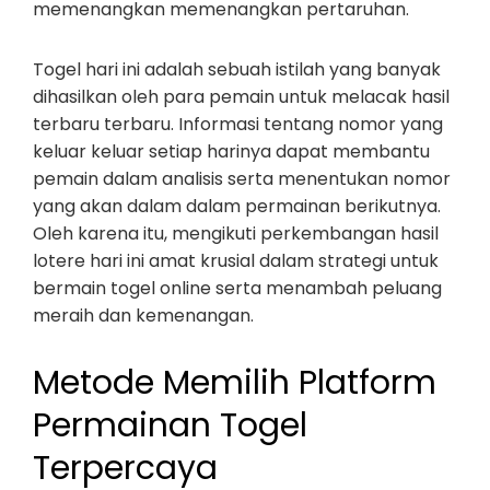
memenangkan memenangkan pertaruhan.
Togel hari ini adalah sebuah istilah yang banyak
dihasilkan oleh para pemain untuk melacak hasil
terbaru terbaru. Informasi tentang nomor yang
keluar keluar setiap harinya dapat membantu
pemain dalam analisis serta menentukan nomor
yang akan dalam dalam permainan berikutnya.
Oleh karena itu, mengikuti perkembangan hasil
lotere hari ini amat krusial dalam strategi untuk
bermain togel online serta menambah peluang
meraih dan kemenangan.
Metode Memilih Platform
Permainan Togel
Terpercaya