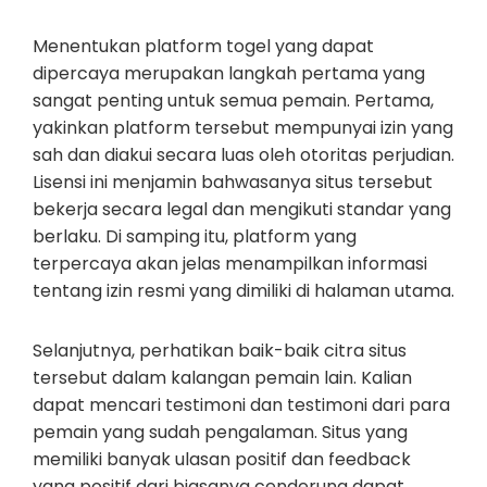
Menentukan platform togel yang dapat
dipercaya merupakan langkah pertama yang
sangat penting untuk semua pemain. Pertama,
yakinkan platform tersebut mempunyai izin yang
sah dan diakui secara luas oleh otoritas perjudian.
Lisensi ini menjamin bahwasanya situs tersebut
bekerja secara legal dan mengikuti standar yang
berlaku. Di samping itu, platform yang
terpercaya akan jelas menampilkan informasi
tentang izin resmi yang dimiliki di halaman utama.
Selanjutnya, perhatikan baik-baik citra situs
tersebut dalam kalangan pemain lain. Kalian
dapat mencari testimoni dan testimoni dari para
pemain yang sudah pengalaman. Situs yang
memiliki banyak ulasan positif dan feedback
yang positif dari biasanya cenderung dapat