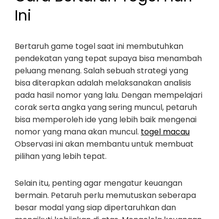
Ini
Bertaruh game togel saat ini membutuhkan
pendekatan yang tepat supaya bisa menambah
peluang menang. Salah sebuah strategi yang
bisa diterapkan adalah melaksanakan analisis
pada hasil nomor yang lalu. Dengan mempelajari
corak serta angka yang sering muncul, petaruh
bisa memperoleh ide yang lebih baik mengenai
nomor yang mana akan muncul.
togel macau
Observasi ini akan membantu untuk membuat
pilihan yang lebih tepat.
Selain itu, penting agar mengatur keuangan
bermain. Petaruh perlu memutuskan seberapa
besar modal yang siap dipertaruhkan dan