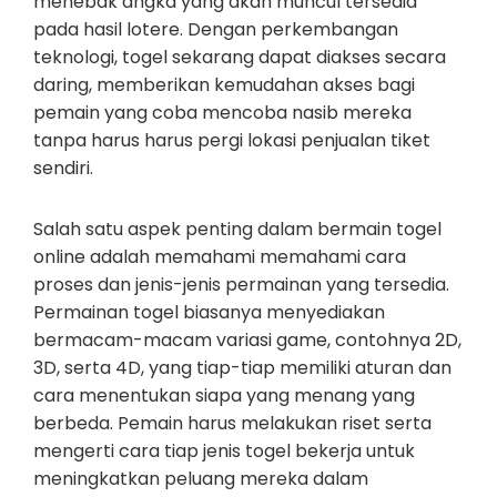
menebak angka yang akan muncul tersedia
pada hasil lotere. Dengan perkembangan
teknologi, togel sekarang dapat diakses secara
daring, memberikan kemudahan akses bagi
pemain yang coba mencoba nasib mereka
tanpa harus harus pergi lokasi penjualan tiket
sendiri.
Salah satu aspek penting dalam bermain togel
online adalah memahami memahami cara
proses dan jenis-jenis permainan yang tersedia.
Permainan togel biasanya menyediakan
bermacam-macam variasi game, contohnya 2D,
3D, serta 4D, yang tiap-tiap memiliki aturan dan
cara menentukan siapa yang menang yang
berbeda. Pemain harus melakukan riset serta
mengerti cara tiap jenis togel bekerja untuk
meningkatkan peluang mereka dalam