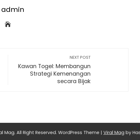
 admin
NEXT POST
Kawan Togel: Membangun
Strategi Kemenangan
secara Bijak
al Mag. All Right Reserved.
WordPress Theme
|
Viral Mag
by Ha