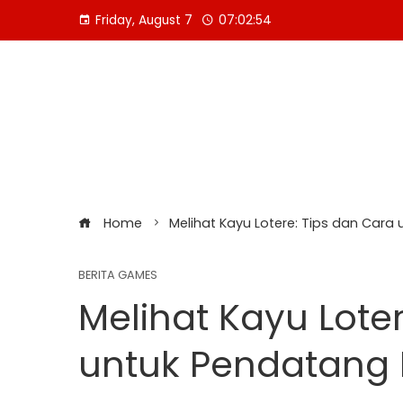
Skip
Friday, August 7
07:02:54
to
content
Home
Melihat Kayu Lotere: Tips dan Cara
BERITA GAMES
Melihat Kayu Lote
untuk Pendatang 