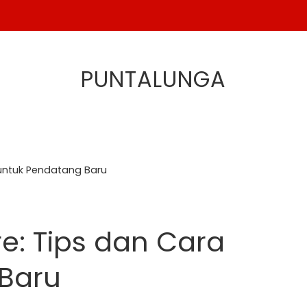
PUNTALUNGA
 untuk Pendatang Baru
re: Tips dan Cara
Baru