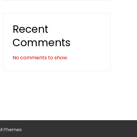
Recent
Comments
No comments to show.
shThemes