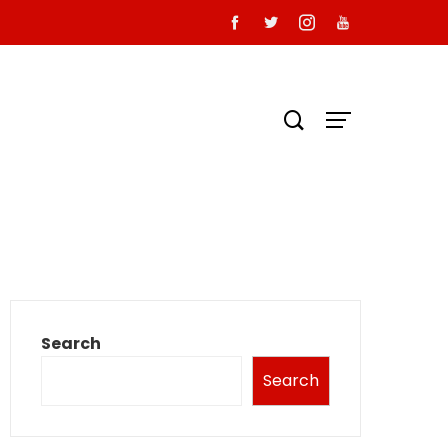
Search
Search