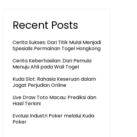
Recent Posts
Cerita Sukses: Dari Titik Mulai Menjadi
Spesialis Permainan Togel Hongkong
Cerita Keberhasilan: Dari Pemula
Menuju Ahli pada Wali Togel
Kuda Slot: Rahasia Keseruan dalam
Jagat Perjudian Online
Live Draw Toto Macau: Prediksi dan
Hasil Terkini
Evolusi Industri Poker melalui Kuda
Poker