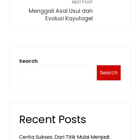
NEXT POST
Menggali Asal Usul dan
Evolusi Kayutogel
Search
Search
Recent Posts
Cerita Sukses: Dari Titik Mulai Menjadi