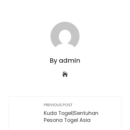
By admin
PREVIOUS POST
Kuda Togel|Sentuhan
Pesona Togel Asia