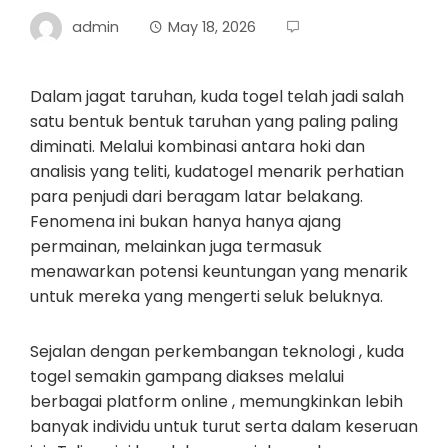
admin
May 18, 2026
Dalam jagat taruhan, kuda togel telah jadi salah
satu bentuk bentuk taruhan yang paling paling
diminati. Melalui kombinasi antara hoki dan
analisis yang teliti, kudatogel menarik perhatian
para penjudi dari beragam latar belakang.
Fenomena ini bukan hanya hanya ajang
permainan, melainkan juga termasuk
menawarkan potensi keuntungan yang menarik
untuk mereka yang mengerti seluk beluknya.
Sejalan dengan perkembangan teknologi , kuda
togel semakin gampang diakses melalui
berbagai platform online , memungkinkan lebih
banyak individu untuk turut serta dalam keseruan