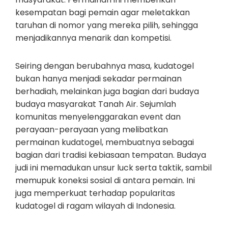
kesempatan bagi pemain agar meletakkan
taruhan di nomor yang mereka pilih, sehingga
menjadikannya menarik dan kompetisi.
Seiring dengan berubahnya masa, kudatogel
bukan hanya menjadi sekadar permainan
berhadiah, melainkan juga bagian dari budaya
budaya masyarakat Tanah Air. Sejumlah
komunitas menyelenggarakan event dan
perayaan-perayaan yang melibatkan
permainan kudatogel, membuatnya sebagai
bagian dari tradisi kebiasaan tempatan. Budaya
judi ini memadukan unsur luck serta taktik, sambil
memupuk koneksi sosial di antara pemain. Ini
juga memperkuat terhadap popularitas
kudatogel di ragam wilayah di Indonesia.