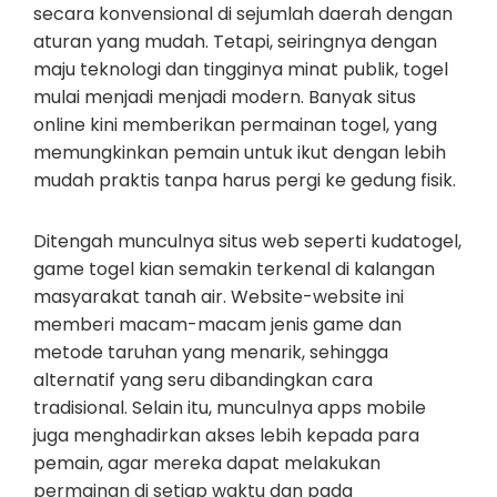
secara konvensional di sejumlah daerah dengan
aturan yang mudah. Tetapi, seiringnya dengan
maju teknologi dan tingginya minat publik, togel
mulai menjadi menjadi modern. Banyak situs
online kini memberikan permainan togel, yang
memungkinkan pemain untuk ikut dengan lebih
mudah praktis tanpa harus pergi ke gedung fisik.
Ditengah munculnya situs web seperti kudatogel,
game togel kian semakin terkenal di kalangan
masyarakat tanah air. Website-website ini
memberi macam-macam jenis game dan
metode taruhan yang menarik, sehingga
alternatif yang seru dibandingkan cara
tradisional. Selain itu, munculnya apps mobile
juga menghadirkan akses lebih kepada para
pemain, agar mereka dapat melakukan
permainan di setiap waktu dan pada