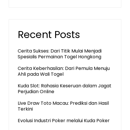
Recent Posts
Cerita Sukses: Dari Titik Mulai Menjadi
Spesialis Permainan Togel Hongkong
Cerita Keberhasilan: Dari Pemula Menuju
Ahli pada Wali Togel
Kuda Slot: Rahasia Keseruan dalam Jagat
Perjudian Online
Live Draw Toto Macau: Prediksi dan Hasil
Terkini
Evolusi Industri Poker melalui Kuda Poker