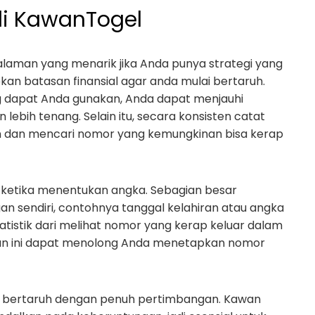
 di KawanTogel
laman yang menarik jika Anda punya strategi yang
an batasan finansial agar anda mulai bertaruh.
 dapat Anda gunakan, Anda dapat menjauhi
lebih tenang. Selain itu, secara konsisten catat
n dan mencari nomor yang kemungkinan bisa kerap
 ketika menentukan angka. Sebagian besar
n sendiri, contohnya tanggal kelahiran atau angka
tatistik dari melihat nomor yang kerap keluar dalam
an ini dapat menolong Anda menetapkan nomor
gat bertaruh dengan penuh pertimbangan. Kawan