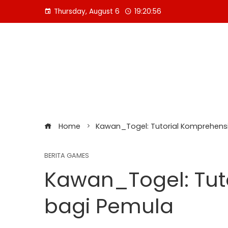
Skip
Thursday, August 6
19:20:56
to
content
Home
Kawan_Togel: Tutorial Komprehens
BERITA GAMES
Kawan_Togel: Tut
bagi Pemula