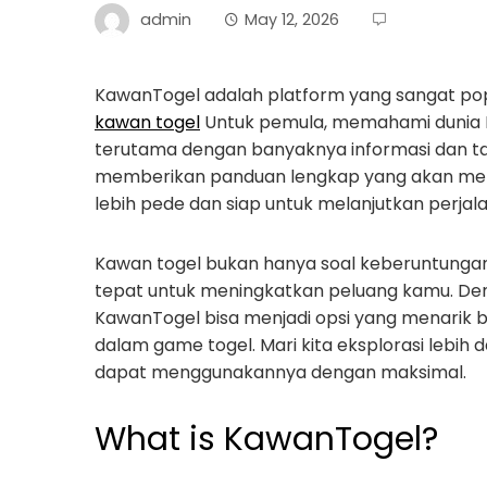
admin
May 12, 2026
KawanTogel adalah platform yang sangat pop
kawan togel
Untuk pemula, memahami dunia K
terutama dengan banyaknya informasi dan takt
memberikan panduan lengkap yang akan me
lebih pede dan siap untuk melanjutkan perjala
Kawan togel bukan hanya soal keberuntungan, 
tepat untuk meningkatkan peluang kamu. Deng
KawanTogel bisa menjadi opsi yang menarik b
dalam game togel. Mari kita eksplorasi lebih
dapat menggunakannya dengan maksimal.
What is KawanTogel?