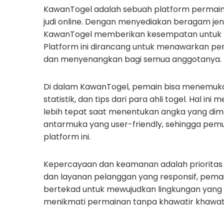
KawanTogel adalah sebuah platform permaina
judi online. Dengan menyediakan beragam jen
KawanTogel memberikan kesempatan untuk 
Platform ini dirancang untuk menawarkan 
dan menyenangkan bagi semua anggotanya.
Di dalam KawanTogel, pemain bisa menemukan 
statistik, dan tips dari para ahli togel. Ha
lebih tepat saat menentukan angka yang dima
antarmuka yang user-friendly, sehingga pemu
platform ini.
Kepercayaan dan keamanan adalah prioritas
dan layanan pelanggan yang responsif, pem
bertekad untuk mewujudkan lingkungan yang a
menikmati permainan tanpa khawatir khawatir 