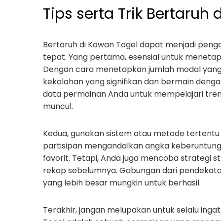
Tips serta Trik Bertaruh
Bertaruh di Kawan Togel dapat menjadi penga
tepat. Yang pertama, esensial untuk menetapk
Dengan cara menetapkan jumlah modal yang
kekalahan yang signifikan dan bermain dengan 
data permainan Anda untuk mempelajari tre
muncul.
Kedua, gunakan sistem atau metode tertentu
partisipan mengandalkan angka keberuntunga
favorit. Tetapi, Anda juga mencoba strategi s
rekap sebelumnya. Gabungan dari pendekat
yang lebih besar mungkin untuk berhasil.
Terakhir, jangan melupakan untuk selalu in