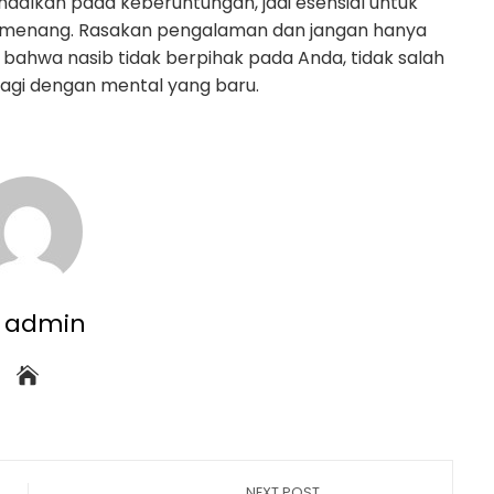
alkan pada keberuntungan, jadi esensial untuk
n menang. Rasakan pengalaman dan jangan hanya
 bahwa nasib tidak berpihak pada Anda, tidak salah
 lagi dengan mental yang baru.
 admin
NEXT POST