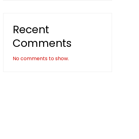
Recent
Comments
No comments to show.