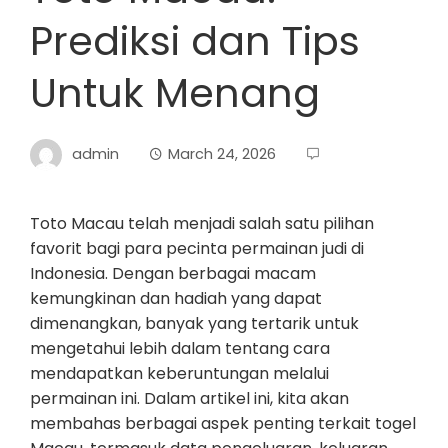
Prediksi dan Tips
Untuk Menang
admin
March 24, 2026
Toto Macau telah menjadi salah satu pilihan
favorit bagi para pecinta permainan judi di
Indonesia. Dengan berbagai macam
kemungkinan dan hadiah yang dapat
dimenangkan, banyak yang tertarik untuk
mengetahui lebih dalam tentang cara
mendapatkan keberuntungan melalui
permainan ini. Dalam artikel ini, kita akan
membahas berbagai aspek penting terkait togel