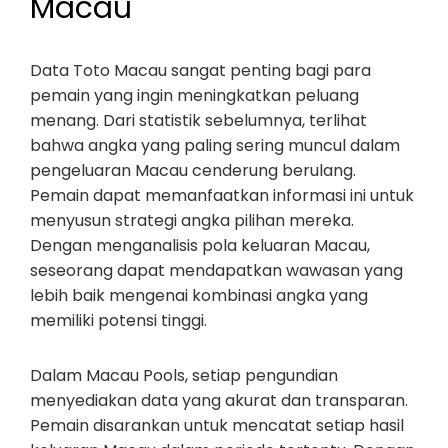
Macau
Data Toto Macau sangat penting bagi para
pemain yang ingin meningkatkan peluang
menang. Dari statistik sebelumnya, terlihat
bahwa angka yang paling sering muncul dalam
pengeluaran Macau cenderung berulang.
Pemain dapat memanfaatkan informasi ini untuk
menyusun strategi angka pilihan mereka.
Dengan menganalisis pola keluaran Macau,
seseorang dapat mendapatkan wawasan yang
lebih baik mengenai kombinasi angka yang
memiliki potensi tinggi.
Dalam Macau Pools, setiap pengundian
menyediakan data yang akurat dan transparan.
Pemain disarankan untuk mencatat setiap hasil