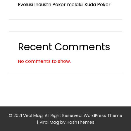
Evolusi Industri Poker melalui Kuda Poker
Recent Comments
No comments to show.
© 2021 Viral Mag. All Right Reserved.
WordPress Theme
|
Viral Mag
by HashThemes