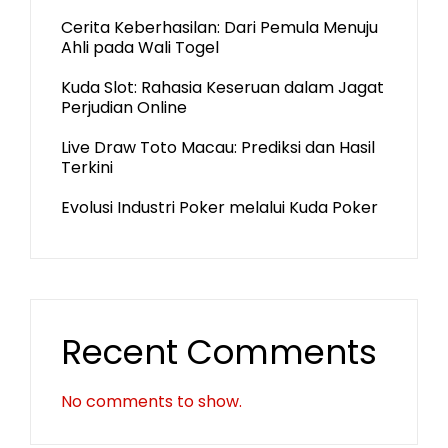
Cerita Keberhasilan: Dari Pemula Menuju
Ahli pada Wali Togel
Kuda Slot: Rahasia Keseruan dalam Jagat
Perjudian Online
Live Draw Toto Macau: Prediksi dan Hasil
Terkini
Evolusi Industri Poker melalui Kuda Poker
Recent Comments
No comments to show.