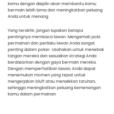
kamu dengan disiplin akan membantu kamu
bermain lebih lama dan meningkatkan peluang
Anda untuk menang.
Yang terakhir, jangan lupakan betapa
pentingnya membaca lawan. Mengamati pola
permainan dan perilaku lawan Anda sangat
penting dalam poker. Usahakan untuk menebak
tangan mereka dan sesuaikan strategi Anda
berdasarkan dengan gaya bermain mereka.
Dengan memperhatikan lawan, Anda dapat
menemukan momen yang tepat untuk
mengerjakan bluff atau menaikkan taruhan,
sehingga meningkatkan peluang kemenangan
kamu dalam permainan.