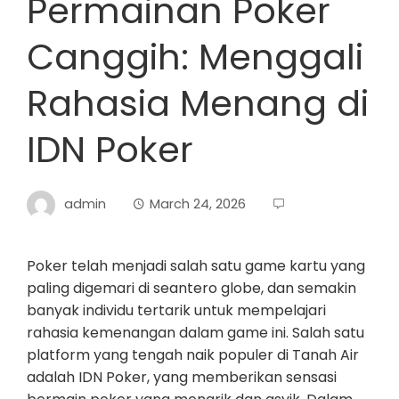
Permainan Poker
Canggih: Menggali
Rahasia Menang di
IDN Poker
admin
March 24, 2026
Poker telah menjadi salah satu game kartu yang
paling digemari di seantero globe, dan semakin
banyak individu tertarik untuk mempelajari
rahasia kemenangan dalam game ini. Salah satu
platform yang tengah naik populer di Tanah Air
adalah IDN Poker, yang memberikan sensasi