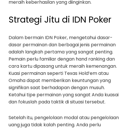
meraih keberhasilan yang diinginkan.
Strategi Jitu di IDN Poker
Dalam bermain IDN Poker, mengetahui dasar-
dasar permainan dan berbagai jenis permainan
adalah langkah pertama yang sangat penting.
Pemain perlu familiar dengan hand ranking dan
cara kartu dipasang untuk meraih kemenangan.
Kuasi permainan seperti Texas Hold’em atau
Omaha dapat memberikan keuntungan yang
signifikan saat berhadapan dengan musuh.
Ketahui tipe permainan yang sangat Anda kuasai
dan fokuslah pada taktik di situasi tersebut.
Setelah itu, pengelolaan modal atau pengelolaan
uang juga tidak kalah penting. Anda perlu