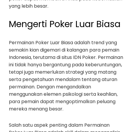
yang lebih besar.
Mengerti Poker Luar Biasa
Permainan Poker Luar Biasa adalah trend yang
semakin kian digemari di kalangan para pemain
Indonesia, terutama di situs IDN Poker. Permainan
ini tidak hanya bergantung pada keberuntungan,
tetapi juga memerlukan strategi yang matang
serta pengetahuan mendalam tentang aturan
permainan. Dengan mengandalkan
menggunakan elemen psikologi serta keahlian,
para pemain dapat mengoptimalkan peluang
mereka menang besar.
Salah satu aspek penting dalam Permainan