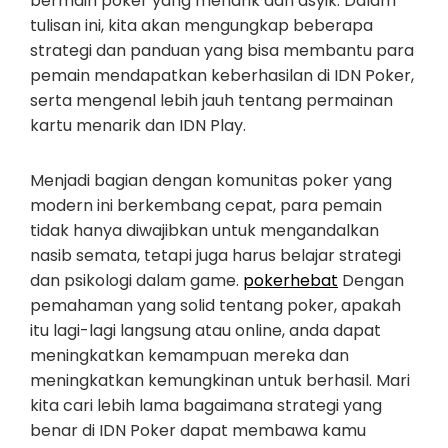
bermain poker yang menarik dan asyik. Dalam
tulisan ini, kita akan mengungkap beberapa
strategi dan panduan yang bisa membantu para
pemain mendapatkan keberhasilan di IDN Poker,
serta mengenal lebih jauh tentang permainan
kartu menarik dan IDN Play.
Menjadi bagian dengan komunitas poker yang
modern ini berkembang cepat, para pemain
tidak hanya diwajibkan untuk mengandalkan
nasib semata, tetapi juga harus belajar strategi
dan psikologi dalam game.
pokerhebat
Dengan
pemahaman yang solid tentang poker, apakah
itu lagi-lagi langsung atau online, anda dapat
meningkatkan kemampuan mereka dan
meningkatkan kemungkinan untuk berhasil. Mari
kita cari lebih lama bagaimana strategi yang
benar di IDN Poker dapat membawa kamu