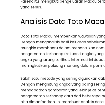
karena itu, mengikuti pengeluaran Macau terb
yang serius.
Analisis Data Toto Mac
Data Toto Macau memberikan wawasan yang 
Dengan menganalisis hasil keluaran sebelu
mungkin membantu dalam menentukan nomor yan
pengamatan terhadap frekuensi angka yang ke
angka yang jarang terlihat. Informasi ini dapa
meningkatkan peluang menang dalam perma
Salah satu metode yang sering digunakan dalam 
Dengan menghitung angka yang paling sering 
mendapatkan gambaran yang lebih jelas tent
pengamatan terhadap data dari beberapa per
bisa dimanfaatkan. Ini membuat analisis data 