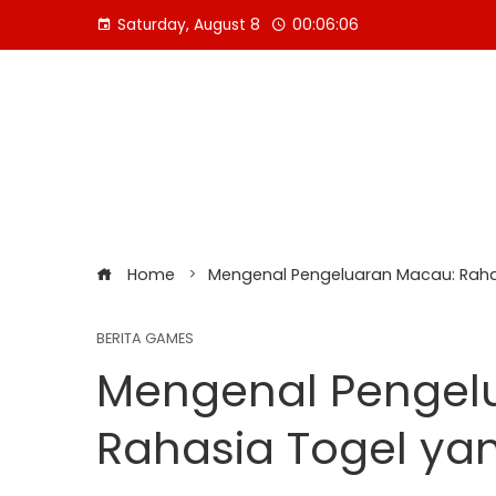
Skip
Saturday, August 8
00:06:07
to
content
Home
Mengenal Pengeluaran Macau: Raha
BERITA GAMES
Mengenal Pengel
Rahasia Togel ya