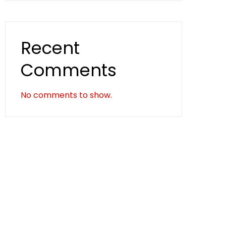
Recent
Comments
No comments to show.