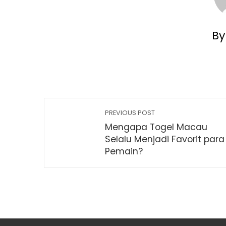
By
PREVIOUS POST
Mengapa Togel Macau
Selalu Menjadi Favorit para
Pemain?