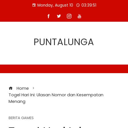
Skip
Monday, August 10
03:39:51
to
content
PUNTALUNGA
Home
Togel Hari Ini: Ulasan Nomor dan Kesempatan
Menang
BERITA GAMES