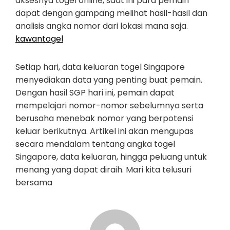
aksesnya togel online, saat ini para pemain
dapat dengan gampang melihat hasil-hasil dan
analisis angka nomor dari lokasi mana saja.
kawantogel
Setiap hari, data keluaran togel Singapore
menyediakan data yang penting buat pemain.
Dengan hasil SGP hari ini, pemain dapat
mempelajari nomor-nomor sebelumnya serta
berusaha menebak nomor yang berpotensi
keluar berikutnya. Artikel ini akan mengupas
secara mendalam tentang angka togel
Singapore, data keluaran, hingga peluang untuk
menang yang dapat diraih. Mari kita telusuri
bersama