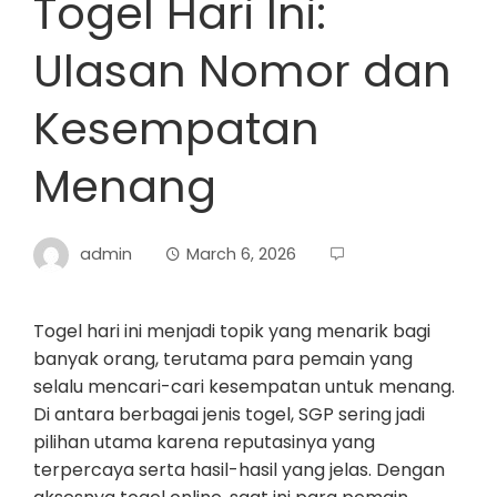
Togel Hari Ini:
Ulasan Nomor dan
Kesempatan
Menang
admin
March 6, 2026
Togel hari ini menjadi topik yang menarik bagi
banyak orang, terutama para pemain yang
selalu mencari-cari kesempatan untuk menang.
Di antara berbagai jenis togel, SGP sering jadi
pilihan utama karena reputasinya yang
terpercaya serta hasil-hasil yang jelas. Dengan