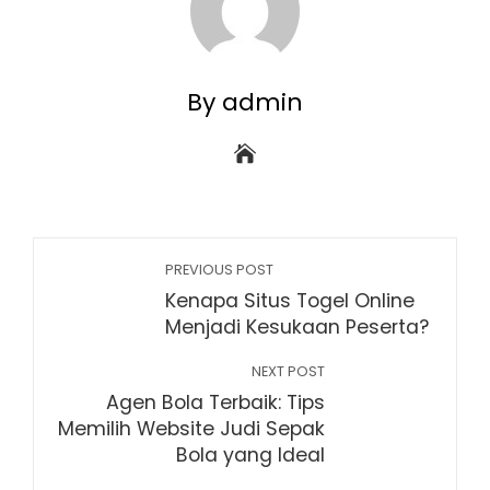
By admin
PREVIOUS POST
Kenapa Situs Togel Online
Menjadi Kesukaan Peserta?
NEXT POST
Agen Bola Terbaik: Tips
Memilih Website Judi Sepak
Bola yang Ideal