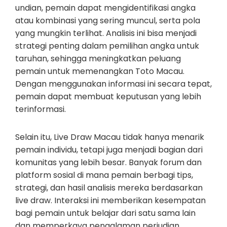
undian, pemain dapat mengidentifikasi angka
atau kombinasi yang sering muncul, serta pola
yang mungkin terlihat. Analisis ini bisa menjadi
strategi penting dalam pemilihan angka untuk
taruhan, sehingga meningkatkan peluang
pemain untuk memenangkan Toto Macau.
Dengan menggunakan informasi ini secara tepat,
pemain dapat membuat keputusan yang lebih
terinformasi.
Selain itu, Live Draw Macau tidak hanya menarik
pemain individu, tetapi juga menjadi bagian dari
komunitas yang lebih besar. Banyak forum dan
platform sosial di mana pemain berbagi tips,
strategi, dan hasil analisis mereka berdasarkan
live draw. Interaksi ini memberikan kesempatan
bagi pemain untuk belajar dari satu sama lain
dan memperkaya pengalaman perjudian