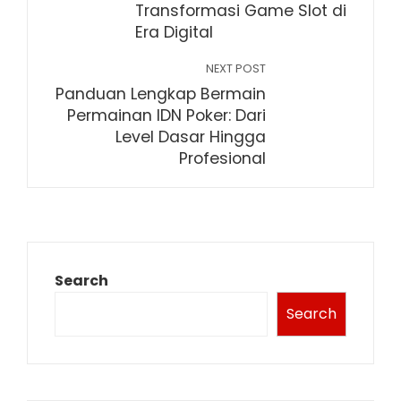
Transformasi Game Slot di
Era Digital
NEXT POST
Panduan Lengkap Bermain
Permainan IDN Poker: Dari
Level Dasar Hingga
Profesional
Search
Search