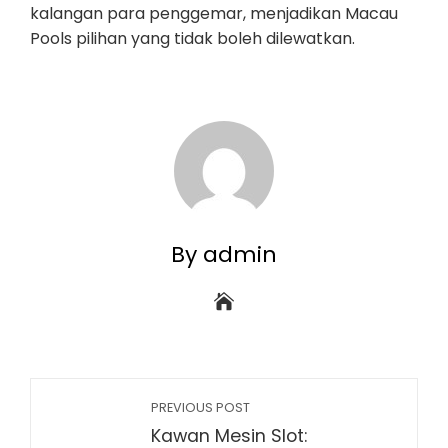
kalangan para penggemar, menjadikan Macau
Pools pilihan yang tidak boleh dilewatkan.
By admin
PREVIOUS POST
Kawan Mesin Slot: