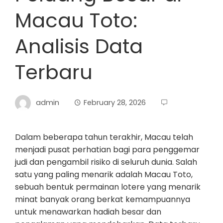
Macau Toto:
Analisis Data
Terbaru
admin
February 28, 2026
Dalam beberapa tahun terakhir, Macau telah
menjadi pusat perhatian bagi para penggemar
judi dan pengambil risiko di seluruh dunia. Salah
satu yang paling menarik adalah Macau Toto,
sebuah bentuk permainan lotere yang menarik
minat banyak orang berkat kemampuannya
untuk menawarkan hadiah besar dan