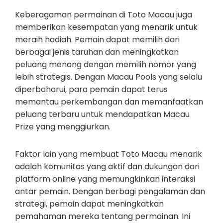
Keberagaman permainan di Toto Macau juga
memberikan kesempatan yang menarik untuk
meraih hadiah. Pemain dapat memilih dari
berbagai jenis taruhan dan meningkatkan
peluang menang dengan memilih nomor yang
lebih strategis. Dengan Macau Pools yang selalu
diperbaharui, para pemain dapat terus
memantau perkembangan dan memanfaatkan
peluang terbaru untuk mendapatkan Macau
Prize yang menggiurkan.
Faktor lain yang membuat Toto Macau menarik
adalah komunitas yang aktif dan dukungan dari
platform online yang memungkinkan interaksi
antar pemain. Dengan berbagi pengalaman dan
strategi, pemain dapat meningkatkan
pemahaman mereka tentang permainan. Ini