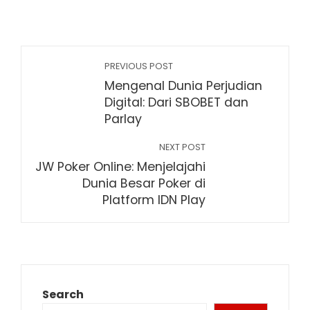
PREVIOUS POST
Mengenal Dunia Perjudian
Digital: Dari SBOBET dan
Parlay
NEXT POST
JW Poker Online: Menjelajahi
Dunia Besar Poker di
Platform IDN Play
Search