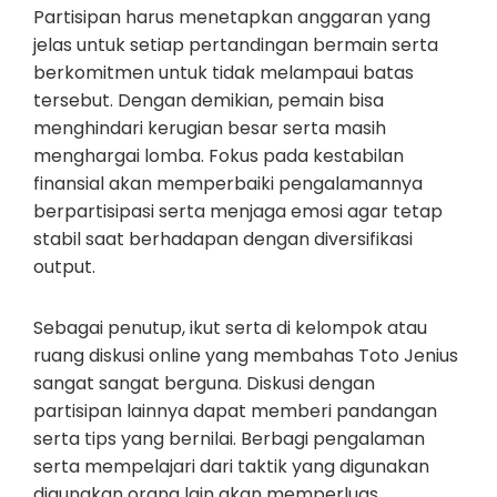
Partisipan harus menetapkan anggaran yang
jelas untuk setiap pertandingan bermain serta
berkomitmen untuk tidak melampaui batas
tersebut. Dengan demikian, pemain bisa
menghindari kerugian besar serta masih
menghargai lomba. Fokus pada kestabilan
finansial akan memperbaiki pengalamannya
berpartisipasi serta menjaga emosi agar tetap
stabil saat berhadapan dengan diversifikasi
output.
Sebagai penutup, ikut serta di kelompok atau
ruang diskusi online yang membahas Toto Jenius
sangat sangat berguna. Diskusi dengan
partisipan lainnya dapat memberi pandangan
serta tips yang bernilai. Berbagi pengalaman
serta mempelajari dari taktik yang digunakan
digunakan orang lain akan memperluas