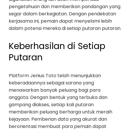
pengetahuan dan memberikan pandangan yang
segar dalam berkegiatan. Dengan pendekatan
kerjasama ini, pemain dapat menyelami lebih
dalam potensi mereka di setiap putaran putaran.
Keberhasilan di Setiap
Putaran
Platform Jenius Toto telah menunjukkan
keberadaannya sebagai sarana yang
menawarkan banyak peluang bagi para
anggota. Dengan bentuk yang terbuka dan
gampang diakses, setiap kali putaran
memberikan peluang berharga untuk meraih
kejayaan. Pemberian data yang akurat dan
berorientasi membuat para pemain dapat