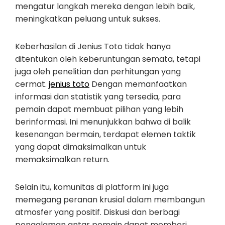
mengatur langkah mereka dengan lebih baik,
meningkatkan peluang untuk sukses.
Keberhasilan di Jenius Toto tidak hanya
ditentukan oleh keberuntungan semata, tetapi
juga oleh penelitian dan perhitungan yang
cermat.
jenius toto
Dengan memanfaatkan
informasi dan statistik yang tersedia, para
pemain dapat membuat pilihan yang lebih
berinformasi. Ini menunjukkan bahwa di balik
kesenangan bermain, terdapat elemen taktik
yang dapat dimaksimalkan untuk
memaksimalkan return.
Selain itu, komunitas di platform ini juga
memegang peranan krusial dalam membangun
atmosfer yang positif. Diskusi dan berbagi
pengalaman antar pemain dapat memberi