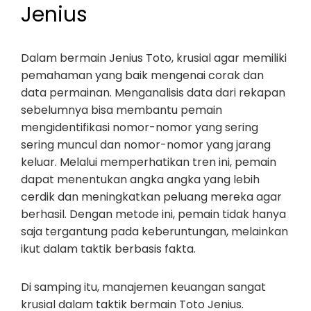
Jenius
Dalam bermain Jenius Toto, krusial agar memiliki
pemahaman yang baik mengenai corak dan
data permainan. Menganalisis data dari rekapan
sebelumnya bisa membantu pemain
mengidentifikasi nomor-nomor yang sering
sering muncul dan nomor-nomor yang jarang
keluar. Melalui memperhatikan tren ini, pemain
dapat menentukan angka angka yang lebih
cerdik dan meningkatkan peluang mereka agar
berhasil. Dengan metode ini, pemain tidak hanya
saja tergantung pada keberuntungan, melainkan
ikut dalam taktik berbasis fakta.
Di samping itu, manajemen keuangan sangat
krusial dalam taktik bermain Toto Jenius.