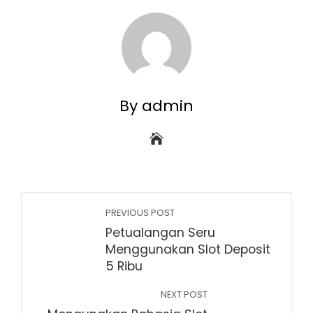
By admin
PREVIOUS POST
Petualangan Seru
Menggunakan Slot Deposit
5 Ribu
NEXT POST