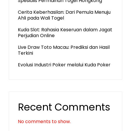
Spesialis Permainan Togel Hongkong
Cerita Keberhasilan: Dari Pemula Menuju
Ahli pada Wali Togel
Kuda Slot: Rahasia Keseruan dalam Jagat
Perjudian Online
Live Draw Toto Macau: Prediksi dan Hasil
Terkini
Evolusi Industri Poker melalui Kuda Poker
Recent Comments
No comments to show.