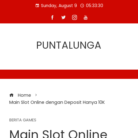
Skip
Sunday, August 9
05:33:31
to
content
PUNTALUNGA
Home
Main Slot Online dengan Deposit Hanya 10K
BERITA GAMES
Main Slot Online