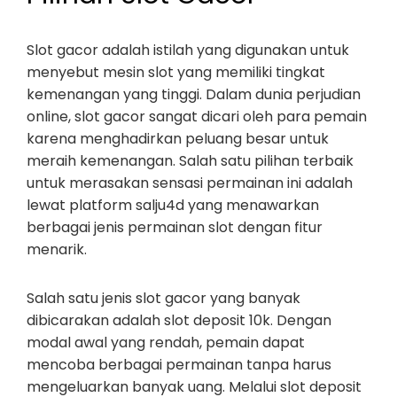
Slot gacor adalah istilah yang digunakan untuk
menyebut mesin slot yang memiliki tingkat
kemenangan yang tinggi. Dalam dunia perjudian
online, slot gacor sangat dicari oleh para pemain
karena menghadirkan peluang besar untuk
meraih kemenangan. Salah satu pilihan terbaik
untuk merasakan sensasi permainan ini adalah
lewat platform salju4d yang menawarkan
berbagai jenis permainan slot dengan fitur
menarik.
Salah satu jenis slot gacor yang banyak
dibicarakan adalah slot deposit 10k. Dengan
modal awal yang rendah, pemain dapat
mencoba berbagai permainan tanpa harus
mengeluarkan banyak uang. Melalui slot deposit