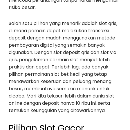
mencoba peruntungan tanpa harus mengambil
risiko besar.
Salah satu pilihan yang menarik adalah slot qris,
di mana pemain dapat melakukan transaksi
deposit dengan mudah menggunakan metode
pembayaran digital yang semakin banyak
digunakan. Dengan slot deposit qris dan slot via
qris, pengalaman bermain slot menjadi lebih
praktis dan cepat. Terlebih lagi, ada banyak
pilihan permainan slot bet kecil yang tetap
menawarkan keseruan dan peluang menang
besar, membuatnya semakin menarik untuk
dicoba. Mari kita telusuri lebih dalam dunia slot
online dengan deposit hanya 10 ribu ini, serta
temukan keunggulan yang ditawarkannya.
Pilihan Slot Gacor