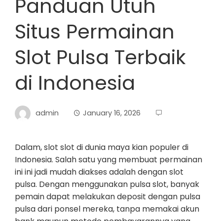
Panduan Utuh
Situs Permainan
Slot Pulsa Terbaik
di Indonesia
admin
January 16, 2026
Dalam, slot slot di dunia maya kian populer di
Indonesia. Salah satu yang membuat permainan
ini ini jadi mudah diakses adalah dengan slot
pulsa. Dengan menggunakan pulsa slot, banyak
pemain dapat melakukan deposit dengan pulsa
pulsa dari ponsel mereka, tanpa memakai akun