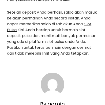
Setelah deposit Anda berhasil, saldo akan masuk
ke akun permainan Anda secara instan. Anda
dapat memeriksa saldo di tab akun Anda.
Slot
Pulsa
Kini, Anda bersiap untuk bermain slot
deposit pulsa dan menikmati banyak permainan
yang ada di platform slot pulsa anda Anda.
Pastikan untuk terus bermain dengan cermat
dan tidak melebihi limit yang Anda tetapkan.
By admin