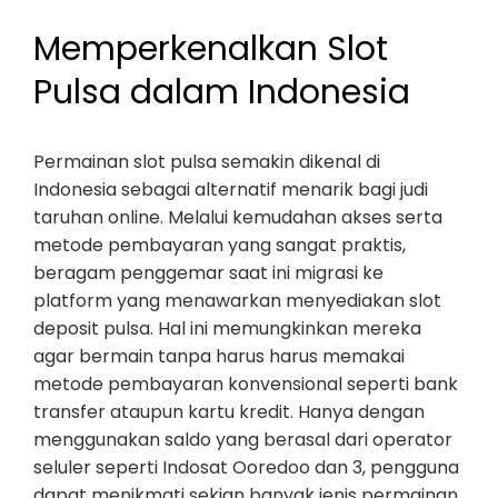
Memperkenalkan Slot
Pulsa dalam Indonesia
Permainan slot pulsa semakin dikenal di
Indonesia sebagai alternatif menarik bagi judi
taruhan online. Melalui kemudahan akses serta
metode pembayaran yang sangat praktis,
beragam penggemar saat ini migrasi ke
platform yang menawarkan menyediakan slot
deposit pulsa. Hal ini memungkinkan mereka
agar bermain tanpa harus harus memakai
metode pembayaran konvensional seperti bank
transfer ataupun kartu kredit. Hanya dengan
menggunakan saldo yang berasal dari operator
seluler seperti Indosat Ooredoo dan 3, pengguna
dapat menikmati sekian banyak jenis permainan