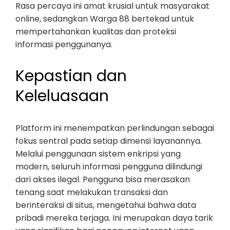
Rasa percaya ini amat krusial untuk masyarakat
online, sedangkan Warga 88 bertekad untuk
mempertahankan kualitas dan proteksi
informasi penggunanya.
Kepastian dan
Keleluasaan
Platform ini menempatkan perlindungan sebagai
fokus sentral pada setiap dimensi layanannya.
Melalui penggunaan sistem enkripsi yang
modern, seluruh informasi pengguna dilindungi
dari akses ilegal. Pengguna bisa merasakan
tenang saat melakukan transaksi dan
berinteraksi di situs, mengetahui bahwa data
pribadi mereka terjaga. Ini merupakan daya tarik