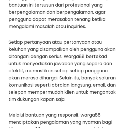
bantuan ini tersusun dari profesional yang
berpengalaman dan berpengalaman, agar
pengguna dapat merasakan tenang ketika
mengalami masalah atau inquiries.
Setiap pertanyaan atau pertanyaan atau
keluhan yang disampaikan oleh pengguna akan
ditangani dengan serius. Warga88 bertekad
untuk menyediakan jawaban yang segera dan
efektif, memastikan setiap setiap pengguna
akan merasa dihargai. Selain itu, banyak saluran
komunikasi seperti obrolan langsung, email, dan
telepon mempermudah klien untuk mengontak
tim dukungan kapan saja.
Melalui bantuan yang responsif, warga88
menciptakan pengalaman yang nyaman bagi