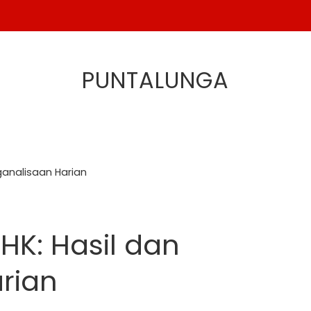
PUNTALUNGA
ganalisaan Harian
HK: Hasil dan
rian