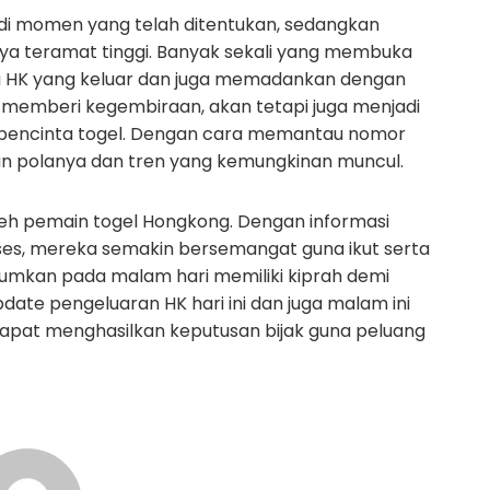
 di momen yang telah ditentukan, sedangkan
a teramat tinggi. Banyak sekali yang membuka
ka HK yang keluar dan juga memadankan dengan
a memberi kegembiraan, akan tetapi juga menjadi
eh pencinta togel. Dengan cara memantau nomor
un polanya dan tren yang kemungkinan muncul.
oleh pemain togel Hongkong. Dengan informasi
s, mereka semakin bersemangat guna ikut serta
umkan pada malam hari memiliki kiprah demi
date pengeluaran HK hari ini dan juga malam ini
 dapat menghasilkan keputusan bijak guna peluang