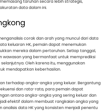
n memasang taruhan secara lebih strategis,
kuratan data dalam ini.
ongkong
 menganalisis corak dan arah yang muncul dari data
data keluaran HK, pemain dapat menemukan
kkan mereka dalam pertaruhan. Setiap tanggal,
n wawasan yang bermanfaat untuk memprediksi
selanjutnya. Oleh karena itu, menggunakan
tuk mendapatkan keberhasilan.
rapkan terhadap angka-angka yang keluar. Bergantung
rekuensi dan rata-rata, para pemain dapat
ngan antara angka-angka yang sering keluar dan
a jadi efektif dalam membuat rangkaian angka yang
n analisis data HK yang konsisten menjadi penentu