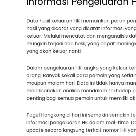
Informasi Pengeluaran 
Data hasil keluaran HK memainkan peran pen
hasil yang dicatat yang dicatat informasi y
keluar. Melalui mencatat dan menganalisis dat
mungkin terjadi dari hasil, yang dapat men
yang akan keluar nanti.
Dalam pengeluaran HK, angka yang keluar te
orang. Banyak sekali para pemain yang setia m
maupun malam hari. Data ini tidak hanya manf
melaksanakan analisis mendalam terhadap per
penting bagi semua pemain untuk memiliki akse
Togel Hongkong di hari ini semakin semakin 
informasi pengeluaran HK dalam real-time. 
update secara langsung terkait nomor HK yan