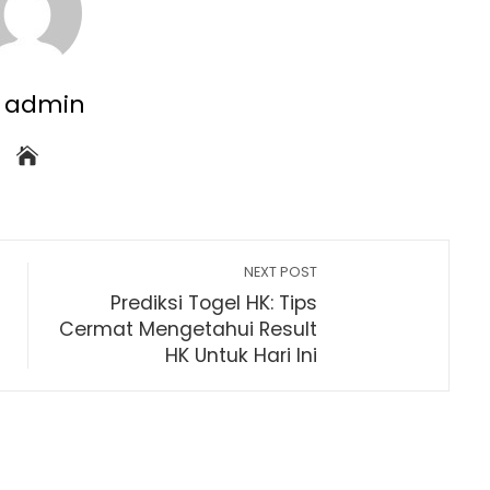
 admin
NEXT POST
Prediksi Togel HK: Tips
Cermat Mengetahui Result
HK Untuk Hari Ini