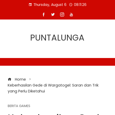
Skip
Thursday, August 6
08:11:26
to
content
PUNTALUNGA
Home
Keberhasilan Gede di Wargatogel: Saran dan Trik
yang Perlu Diketahui
BERITA GAMES