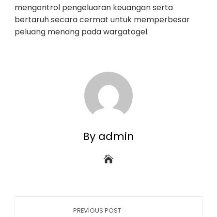
mengontrol pengeluaran keuangan serta
bertaruh secara cermat untuk memperbesar
peluang menang pada wargatogel.
By admin
PREVIOUS POST