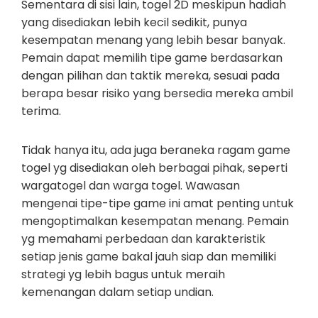
Sementara di sisi lain, togel 2D meskipun hadiah
yang disediakan lebih kecil sedikit, punya
kesempatan menang yang lebih besar banyak.
Pemain dapat memilih tipe game berdasarkan
dengan pilihan dan taktik mereka, sesuai pada
berapa besar risiko yang bersedia mereka ambil
terima.
Tidak hanya itu, ada juga beraneka ragam game
togel yg disediakan oleh berbagai pihak, seperti
wargatogel dan warga togel. Wawasan
mengenai tipe-tipe game ini amat penting untuk
mengoptimalkan kesempatan menang. Pemain
yg memahami perbedaan dan karakteristik
setiap jenis game bakal jauh siap dan memiliki
strategi yg lebih bagus untuk meraih
kemenangan dalam setiap undian.