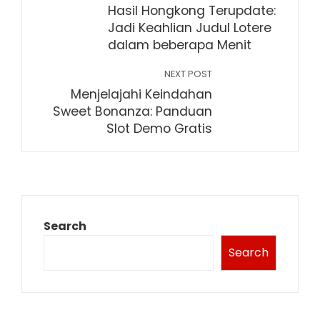
Hasil Hongkong Terupdate:
Jadi Keahlian Judul Lotere
dalam beberapa Menit
NEXT POST
Menjelajahi Keindahan
Sweet Bonanza: Panduan
Slot Demo Gratis
Search
Search