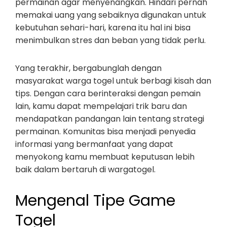
permainan agar menyenangkan. Hindari pernah
memakai uang yang sebaiknya digunakan untuk
kebutuhan sehari-hari, karena itu hal ini bisa
menimbulkan stres dan beban yang tidak perlu.
Yang terakhir, bergabunglah dengan
masyarakat warga togel untuk berbagi kisah dan
tips. Dengan cara berinteraksi dengan pemain
lain, kamu dapat mempelajari trik baru dan
mendapatkan pandangan lain tentang strategi
permainan. Komunitas bisa menjadi penyedia
informasi yang bermanfaat yang dapat
menyokong kamu membuat keputusan lebih
baik dalam bertaruh di wargatogel.
Mengenal Tipe Game
Togel