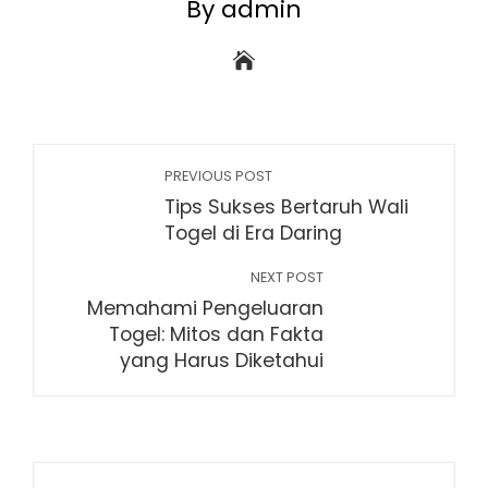
By admin
PREVIOUS POST
Tips Sukses Bertaruh Wali
Togel di Era Daring
NEXT POST
Memahami Pengeluaran
Togel: Mitos dan Fakta
yang Harus Diketahui