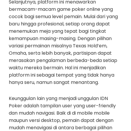
Selanjutnya, platform ini menawarkan
bermacam-macam game poker online yang
cocok bagi semua level pemain. Mulai dari yang
baru hingga profesional, setiap orang dapat
menemukan meja yang tepat bagi tingkat
kemampuan masing-masing. Dengan pilihan
variasi permainan misalnya Texas Hold’em,
Omaha, serta lebih banyak, partisipan dapat
merasakan pengalaman berbeda-beda setiap
waktu mereka bermain. Hal ini menjadikan
platform ini sebagai tempat yang tidak hanya
hanya seru, namun sangat menantang.
Keunggulan lain yang menjadi unggulan IDN
Poker adalah tampilan user yang user-friendly
dan mudah navigasi. Baik di di mobile mobile
maupun versi desktop, pemain dapat dengan
mudah menavigasi di antara berbagai pilihan