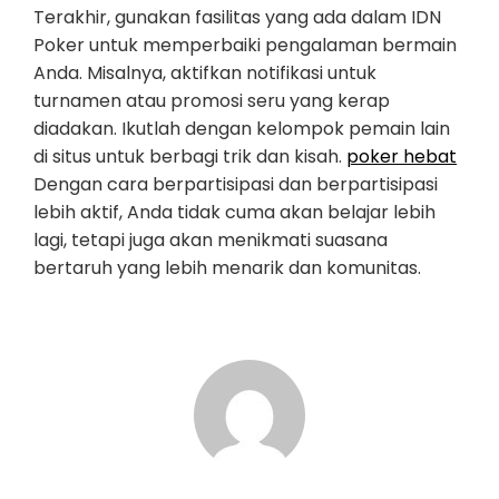
Terakhir, gunakan fasilitas yang ada dalam IDN
Poker untuk memperbaiki pengalaman bermain
Anda. Misalnya, aktifkan notifikasi untuk
turnamen atau promosi seru yang kerap
diadakan. Ikutlah dengan kelompok pemain lain
di situs untuk berbagi trik dan kisah.
poker hebat
Dengan cara berpartisipasi dan berpartisipasi
lebih aktif, Anda tidak cuma akan belajar lebih
lagi, tetapi juga akan menikmati suasana
bertaruh yang lebih menarik dan komunitas.