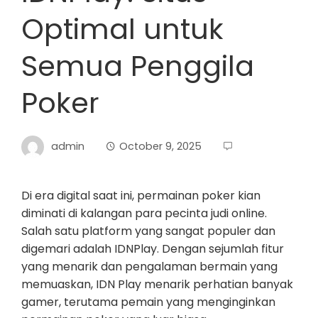
Optimal untuk
Semua Penggila
Poker
admin
October 9, 2025
Di era digital saat ini, permainan poker kian
diminati di kalangan para pecinta judi online.
Salah satu platform yang sangat populer dan
digemari adalah IDNPlay. Dengan sejumlah fitur
yang menarik dan pengalaman bermain yang
memuaskan, IDN Play menarik perhatian banyak
gamer, terutama pemain yang menginginkan