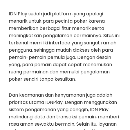
IDN Play sudah jadi platform yang apalagi
menarik untuk para pecinta poker karena
memberikan berbagai fitur menarik serta
meningkatkan pengalaman bermainnya. Situs ini
terkenal memiliki interface yang sangat ramah
pengguna, sehingga mudah diakses oleh para
pemain-pemain pemula juga. Dengan desain
yang, para pemain dapat cepat menemukan
ruang permainan dan memulai pengalaman
poker sendiri tanpa kesulitan.
Dan keamanan dan kenyamanan juga adalah
prioritas utama IDNPlay. Dengan menggunakan
sistem pengamanan yang canggih, IDN Play
melindungi data dan transaksi pemain, memberi
rasa aman sewaktu bermain. Selain itu, layanan