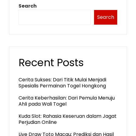
Search
Search
Recent Posts
Cerita Sukses: Dari Titik Mulai Menjadi
Spesialis Permainan Togel Hongkong
Cerita Keberhasilan: Dari Pemula Menuju
Ahli pada Wali Togel
Kuda Slot: Rahasia Keseruan dalam Jagat
Perjudian Online
Live Draw Toto Macau: Prediksi dan Hasil