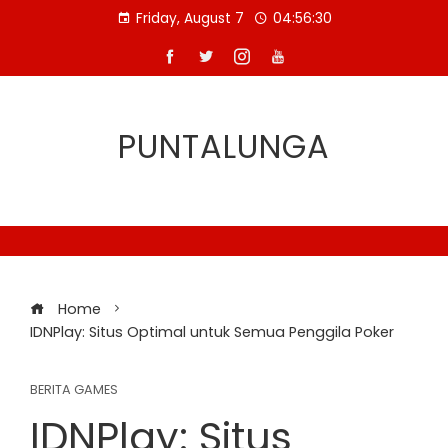
Skip
Friday, August 7
04:56:30
to
content
PUNTALUNGA
Home
IDNPlay: Situs Optimal untuk Semua Penggila Poker
BERITA GAMES
IDNPlay: Situs