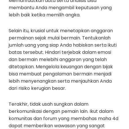
Memanfaatkan data serta analisis bisa
membantu Anda mengambil keputusan yang
lebih baik ketika memilih angka.
Selain itu, krusial untuk menetapkan anggaran
permainan sejak mulai bermain. Tentukanlah
jumlah uang yang siap Anda habiskan serta ikuti
batas tersebut. Hindari terjebak dalam emosi
dan bermain melebihi anggaran yang telah
ditetapkan. Mengelola keuangan dengan bijak
bisa membuat pengalaman bermain menjadi
lebih menyenangkan serta menjauhkan Anda
dari risiko kerugian besar.
Terakhir, tidak usah sungkan dalam
berkomunikasi dengan pemain lain. Ikut dalam
komunitas dan forum yang membahas maha 4d
dapat memberikan wawasan yang sangat