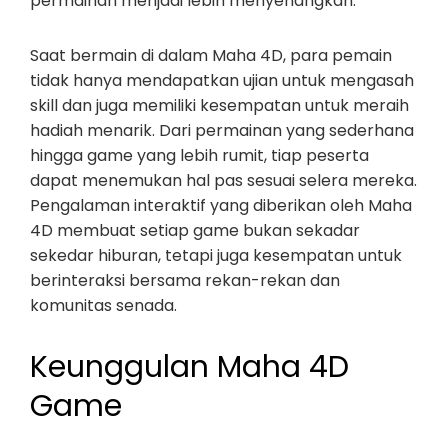
permainan menjadi lebih menyenangkan.
Saat bermain di dalam Maha 4D, para pemain
tidak hanya mendapatkan ujian untuk mengasah
skill dan juga memiliki kesempatan untuk meraih
hadiah menarik. Dari permainan yang sederhana
hingga game yang lebih rumit, tiap peserta
dapat menemukan hal pas sesuai selera mereka.
Pengalaman interaktif yang diberikan oleh Maha
4D membuat setiap game bukan sekadar
sekedar hiburan, tetapi juga kesempatan untuk
berinteraksi bersama rekan-rekan dan
komunitas senada.
Keunggulan Maha 4D
Game