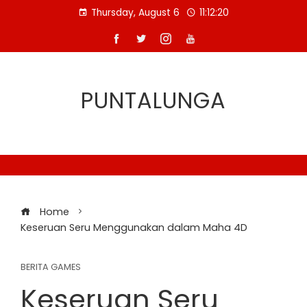
Skip
Thursday, August 6
11:12:20
to
content
PUNTALUNGA
Home
Keseruan Seru Menggunakan dalam Maha 4D
BERITA GAMES
Keseruan Seru