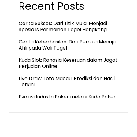
Recent Posts
Cerita Sukses: Dari Titik Mulai Menjadi
Spesialis Permainan Togel Hongkong
Cerita Keberhasilan: Dari Pemula Menuju
Ahli pada Wali Togel
Kuda Slot: Rahasia Keseruan dalam Jagat
Perjudian Online
Live Draw Toto Macau: Prediksi dan Hasil
Terkini
Evolusi Industri Poker melalui Kuda Poker