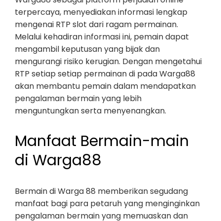
terpercaya, menyediakan informasi lengkap
mengenai RTP slot dari ragam permainan.
Melalui kehadiran informasi ini, pemain dapat
mengambil keputusan yang bijak dan
mengurangi risiko kerugian. Dengan mengetahui
RTP setiap setiap permainan di pada Warga88
akan membantu pemain dalam mendapatkan
pengalaman bermain yang lebih
menguntungkan serta menyenangkan.
Manfaat Bermain-main
di Warga88
Bermain di Warga 88 memberikan segudang
manfaat bagi para petaruh yang menginginkan
pengalaman bermain yang memuaskan dan