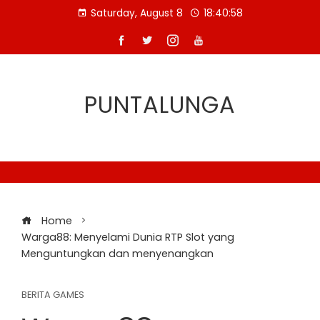
Skip
Saturday, August 8
18:40:59
to
content
PUNTALUNGA
Home
Warga88: Menyelami Dunia RTP Slot yang
Menguntungkan dan menyenangkan
BERITA GAMES