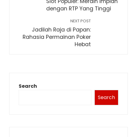
Slot Populer: Meraih Impian
dengan RTP Yang Tinggi
NEXT POST
Jadilah Raja di Papan:
Rahasia Permainan Poker
Hebat
Search
Search