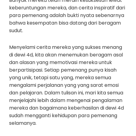
Banyak mereka telah meraih kesuksesan lewat
keberuntungan mereka, dan cerita inspiratif dari
para pemenang adalah bukti nyata sebenarnya
bahwa kesempatan bisa datang dari beragam
sudut.
Menyelami cerita mereka yang sukses menang
di dewi 4d, kita akan menemukan beragam asal
dan alasan yang memotivasi mereka untuk
berpartisipasi. Setiap pemenang punya kisah
yang unik, tetapi satu yang, mereka semua
mengalami perjalanan yang yang sarat emosi
dan pelajaran. Dalam tulisan ini, mari kita semua
menjelajahi lebih dalam mengenai pengalaman
mereka dan bagaimana keberhasilan di dewi 4d
sudah mengganti kehidupan para pemenang
selamanya.