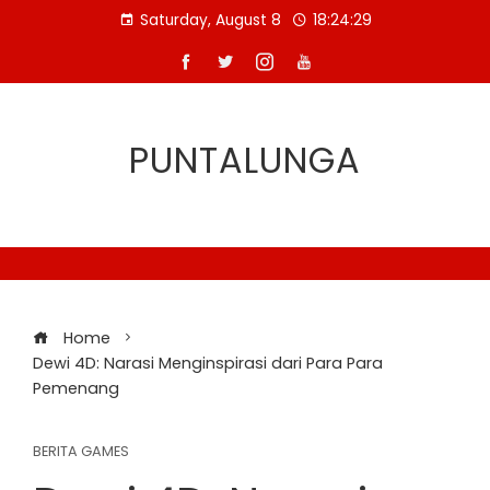
Skip
Saturday, August 8
18:24:30
to
content
PUNTALUNGA
Home
Dewi 4D: Narasi Menginspirasi dari Para Para
Pemenang
BERITA GAMES