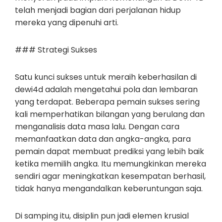
telah menjadi bagian dari perjalanan hidup
mereka yang dipenuhi arti.
### Strategi Sukses
Satu kunci sukses untuk meraih keberhasilan di
dewi4d adalah mengetahui pola dan lembaran
yang terdapat. Beberapa pemain sukses sering
kali memperhatikan bilangan yang berulang dan
menganalisis data masa lalu. Dengan cara
memanfaatkan data dan angka-angka, para
pemain dapat membuat prediksi yang lebih baik
ketika memilih angka. Itu memungkinkan mereka
sendiri agar meningkatkan kesempatan berhasil,
tidak hanya mengandalkan keberuntungan saja.
Di samping itu, disiplin pun jadi elemen krusial