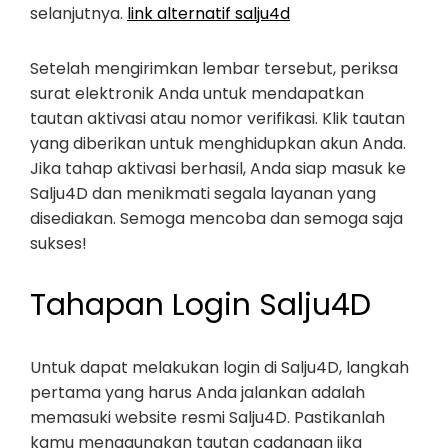
selanjutnya.
link alternatif salju4d
Setelah mengirimkan lembar tersebut, periksa
surat elektronik Anda untuk mendapatkan
tautan aktivasi atau nomor verifikasi. Klik tautan
yang diberikan untuk menghidupkan akun Anda.
Jika tahap aktivasi berhasil, Anda siap masuk ke
Salju4D dan menikmati segala layanan yang
disediakan. Semoga mencoba dan semoga saja
sukses!
Tahapan Login Salju4D
Untuk dapat melakukan login di Salju4D, langkah
pertama yang harus Anda jalankan adalah
memasuki website resmi Salju4D. Pastikanlah
kamu menggunakan tautan cadangan jika