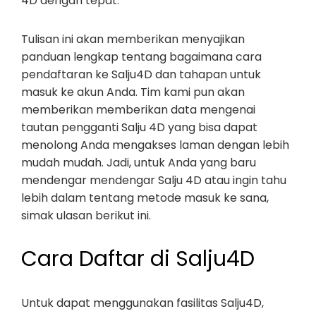
4D dengan tepat.
Tulisan ini akan memberikan menyajikan
panduan lengkap tentang bagaimana cara
pendaftaran ke Salju4D dan tahapan untuk
masuk ke akun Anda. Tim kami pun akan
memberikan memberikan data mengenai
tautan pengganti Salju 4D yang bisa dapat
menolong Anda mengakses laman dengan lebih
mudah mudah. Jadi, untuk Anda yang baru
mendengar mendengar Salju 4D atau ingin tahu
lebih dalam tentang metode masuk ke sana,
simak ulasan berikut ini.
Cara Daftar di Salju4D
Untuk dapat menggunakan fasilitas Salju4D,