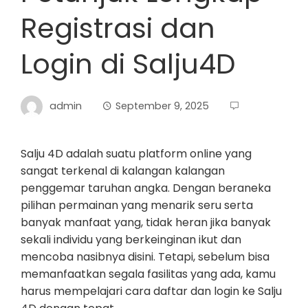
Registrasi dan
Login di Salju4D
admin
September 9, 2025
Salju 4D adalah suatu platform online yang
sangat terkenal di kalangan kalangan
penggemar taruhan angka. Dengan beraneka
pilihan permainan yang menarik seru serta
banyak manfaat yang, tidak heran jika banyak
sekali individu yang berkeinginan ikut dan
mencoba nasibnya disini. Tetapi, sebelum bisa
memanfaatkan segala fasilitas yang ada, kamu
harus mempelajari cara daftar dan login ke Salju