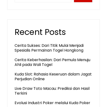
Recent Posts
Cerita Sukses: Dari Titik Mulai Menjadi
Spesialis Permainan Togel Hongkong
Cerita Keberhasilan: Dari Pemula Menuju
Ahli pada Wali Togel
Kuda Slot: Rahasia Keseruan dalam Jagat
Perjudian Online
Live Draw Toto Macau: Prediksi dan Hasil
Terkini
Evolusi Industri Poker melalui Kuda Poker