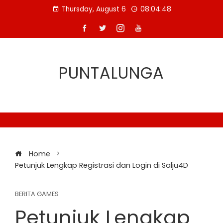
Skip
Thursday, August 6
08:04:49
to
content
PUNTALUNGA
Home
Petunjuk Lengkap Registrasi dan Login di Salju4D
BERITA GAMES
Petunjuk Lengkap