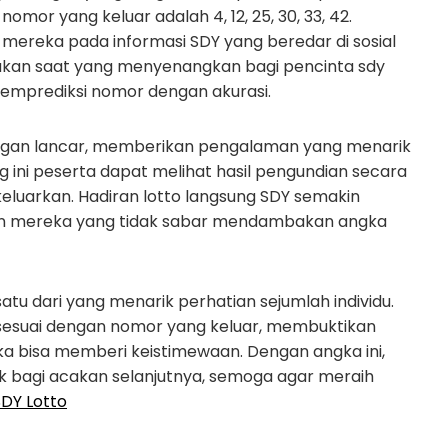
omor yang keluar adalah 4, 12, 25, 30, 33, 42.
ereka pada informasi SDY yang beredar di sosial
pakan saat yang menyenangkan bagi pencinta sdy
memprediksi nomor dengan akurasi.
engan lancar, memberikan pengalaman yang menarik
g ini peserta dapat melihat hasil pengundian secara
eluarkan. Hadiran lotto langsung SDY semakin
 dan mereka yang tidak sabar mendambakan angka
h satu dari yang menarik perhatian sejumlah individu.
sesuai dengan nomor yang keluar, membuktikan
 bisa memberi keistimewaan. Dengan angka ini,
k bagi acakan selanjutnya, semoga agar meraih
SDY Lotto