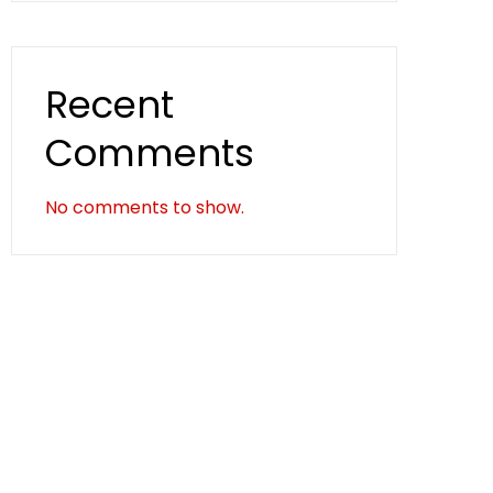
Recent
Comments
No comments to show.