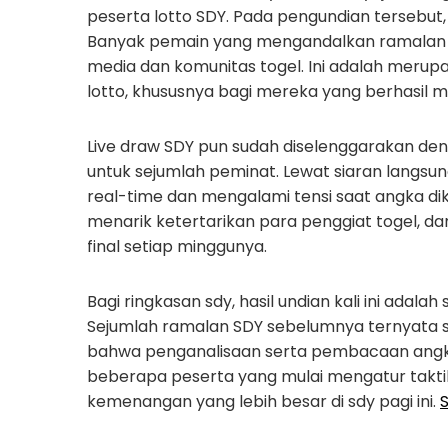
peserta lotto SDY. Pada pengundian tersebut, n
Banyak pemain yang mengandalkan ramalan m
media dan komunitas togel. Ini adalah meru
lotto, khususnya bagi mereka yang berhasil 
Live draw SDY pun sudah diselenggarakan d
untuk sejumlah peminat. Lewat siaran langsun
real-time dan mengalami tensi saat angka dik
menarik ketertarikan para penggiat togel,
final setiap minggunya.
Bagi ringkasan sdy, hasil undian kali ini adala
Sejumlah ramalan SDY sebelumnya ternyata 
bahwa penganalisaan serta pembacaan angka
beberapa peserta yang mulai mengatur takti
kemenangan yang lebih besar di sdy pagi ini.