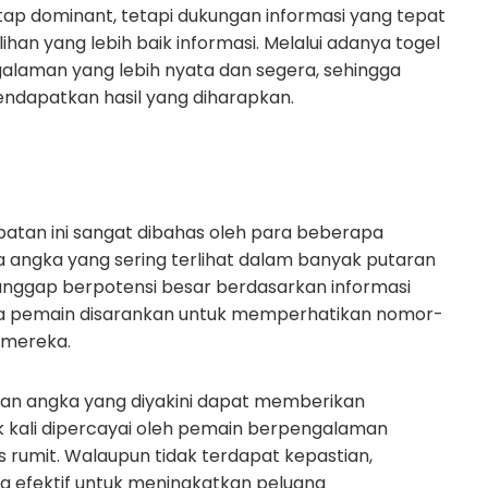
tap dominant, tetapi dukungan informasi yang tepat
n yang lebih baik informasi. Melalui adanya togel
laman yang lebih nyata dan segera, sehingga
ndapatkan hasil yang diharapkan.
atan ini sangat dibahas oleh para beberapa
a angka yang sering terlihat dalam banyak putaran
anggap berpotensi besar berdasarkan informasi
 Para pemain disarankan untuk memperhatikan nomor-
 mereka.
ran angka yang diyakini dapat memberikan
 kali dipercayai oleh pemain berpengalaman
 rumit. Walaupun tidak terdapat kepastian,
g efektif untuk meningkatkan peluang