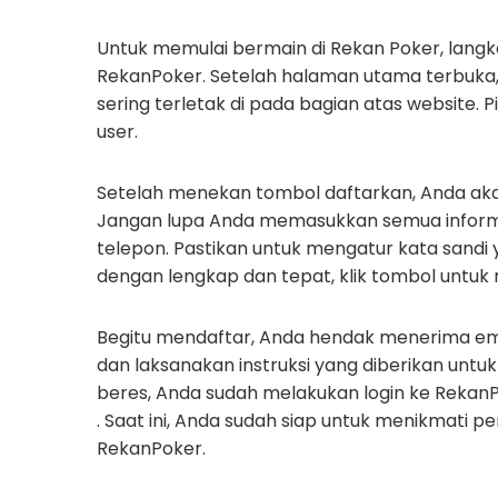
Untuk memulai bermain di Rekan Poker, lang
RekanPoker. Setelah halaman utama terbuka, 
sering terletak di pada bagian atas website. 
user.
Setelah menekan tombol daftarkan, Anda ak
Jangan lupa Anda memasukkan semua informasi
telepon. Pastikan untuk mengatur kata sandi 
dengan lengkap dan tepat, klik tombol untuk 
Begitu mendaftar, Anda hendak menerima emai
dan laksanakan instruksi yang diberikan untuk
beres, Anda sudah melakukan login ke RekanP
. Saat ini, Anda sudah siap untuk menikmati 
RekanPoker.