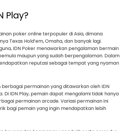
N Play?
an poker online terpopuler di Asia, dimana
ya Texas Hold’em, Omaha, dan banyak lagi.
gguna, IDN Poker menawarkan pengalaman bermain
 pemula maupun yang sudah berpengalaman. Dalam
h mendapatkan reputasi sebagai tempat yang nyaman
 berbagai permainan yang ditawarkan oleh IDN
. Di IDN Play, pemain dapat mengalami tidak hanya
rbagai permainan arcade. Variasi permainan ini
rik bagi pemain yang ingin mendapatkan lebih