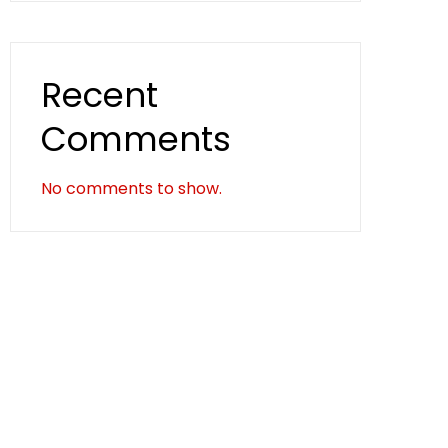
Recent
Comments
No comments to show.