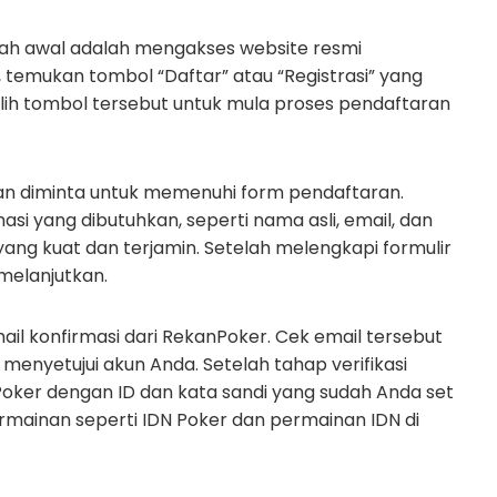
kah awal adalah mengakses website resmi
temukan tombol “Daftar” atau “Registrasi” yang
Pilih tombol tersebut untuk mula proses pendaftaran
an diminta untuk memenuhi form pendaftaran.
 yang dibutuhkan, seperti nama asli, email, dan
yang kuat dan terjamin. Setelah melengkapi formulir
melanjutkan.
l konfirmasi dari RekanPoker. Cek email tersebut
 menyetujui akun Anda. Setelah tahap verifikasi
oker dengan ID dan kata sandi yang sudah Anda set
permainan seperti IDN Poker dan permainan IDN di