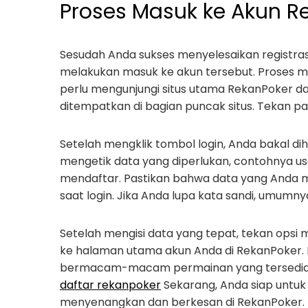
Proses Masuk ke Akun R
Sesudah Anda sukses menyelesaikan registras
melakukan masuk ke akun tersebut. Proses 
perlu mengunjungi situs utama RekanPoker 
ditempatkan di bagian puncak situs. Tekan p
Setelah mengklik tombol login, Anda bakal 
mengetik data yang diperlukan, contohnya u
mendaftar. Pastikan bahwa data yang Anda 
saat login. Jika Anda lupa kata sandi, umumn
Setelah mengisi data yang tepat, tekan opsi m
ke halaman utama akun Anda di RekanPoker. D
bermacam-macam permainan yang tersedia, 
daftar rekanpoker
Sekarang, Anda siap untu
menyenangkan dan berkesan di RekanPoker.