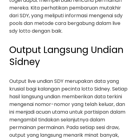
togel dapat memperbaiki rencana permainan
mereka. Kita perhatikan pembaruan mutakhir
dari SDY, yang meliputi informasi mengenai sdy
pools dan metode cara bergabung dalam live
sdy lotto dengan baik.
Output Langsung Undian
Sidney
Output live undian SDY merupakan data yang
krusial bagi kalangan pecinta lotto Sidney. Setiap
hasil langsung undian memberikan data terkini
mengenai nomor-nomor yang telah keluar, dan
ini menjadi acuan utama untuk partisipan dalam
mengambil tindakan selanjutnya dalam
permainan permainan. Pada setiap sesi draw,
output yang langsung menarik minat banyak,