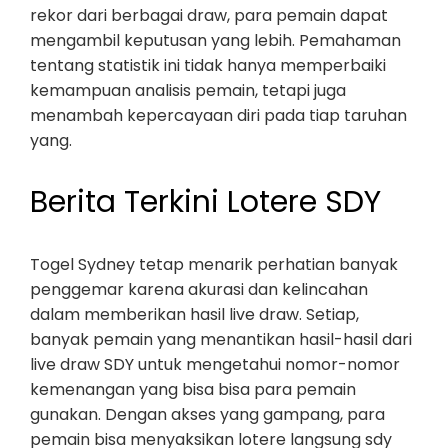
rekor dari berbagai draw, para pemain dapat
mengambil keputusan yang lebih. Pemahaman
tentang statistik ini tidak hanya memperbaiki
kemampuan analisis pemain, tetapi juga
menambah kepercayaan diri pada tiap taruhan
yang.
Berita Terkini Lotere SDY
Togel Sydney tetap menarik perhatian banyak
penggemar karena akurasi dan kelincahan
dalam memberikan hasil live draw. Setiap,
banyak pemain yang menantikan hasil-hasil dari
live draw SDY untuk mengetahui nomor-nomor
kemenangan yang bisa bisa para pemain
gunakan. Dengan akses yang gampang, para
pemain bisa menyaksikan lotere langsung sdy