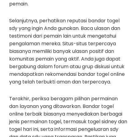
pemain.
Selanjutnya, perhatikan reputasi bandar togel
sdy yang ingin Anda gunakan. Baca ulasan dan
testimoni dari pemain lain untuk mengetahui
pengalaman mereka. Situs-situs terpercaya
biasanya memiliki banyak ulasan positif dan
komunitas pemain yang aktif. Anda juga dapat
bergabung dalam forum atau grup diskusi untuk
mendapatkan rekomendasi bandar togel online
yang telah terbukti aman dan terpercaya.
Terakhir, periksa beragam pilihan permainan
dan layanan yang ditawarkan. Bandar togel
online terbaik biasanya menyediakan berbagai
jenis permainan togel, termasuk togel sidney dan
togel hari ini, serta informasi pengeluaran sdy
dan data sdy yang transparan. Pastikan juga