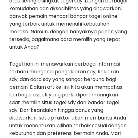
atau sering disingkat togel sdy. Dengan berbagai
kemudahan dan aksesibilitas yang ditawarkan,
banyak pemain mencari bandar togel online
yang terbaik untuk memenuhi kebutuhan
mereka. Namun, dengan banyaknya pilihan yang
tersedia, bagaimana cara memilih yang tepat
untuk Anda?
Togel hari ini menawarkan berbagai informasi
terbaru mengenai pengeluaran sdy, keluaran
sdy, dan data sdy yang sangat berguna bagi
pemain. Dalam artikel ini, kita akan membahas
berbagai aspek yang perlu dipertimbangkan
saat memilih situs togel sdy dan bandar togel
sdy. Dari keandalan hingga bonus yang
ditawarkan, setiap faktor akan membantu Anda
untuk menentukan pilihan terbaik sesuai dengan
kebutuhan dan preferensi bermain Anda. Mari