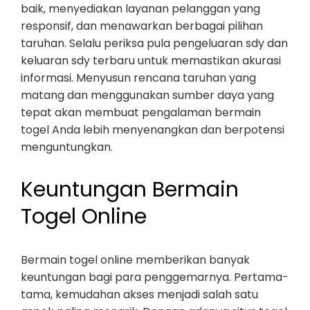
baik, menyediakan layanan pelanggan yang
responsif, dan menawarkan berbagai pilihan
taruhan. Selalu periksa pula pengeluaran sdy dan
keluaran sdy terbaru untuk memastikan akurasi
informasi. Menyusun rencana taruhan yang
matang dan menggunakan sumber daya yang
tepat akan membuat pengalaman bermain
togel Anda lebih menyenangkan dan berpotensi
menguntungkan.
Keuntungan Bermain
Togel Online
Bermain togel online memberikan banyak
keuntungan bagi para penggemarnya. Pertama-
tama, kemudahan akses menjadi salah satu