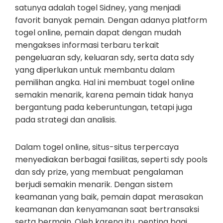
satunya adalah togel Sidney, yang menjadi
favorit banyak pemain. Dengan adanya platform
togel online, pemain dapat dengan mudah
mengakses informasi terbaru terkait
pengeluaran sdy, keluaran sdy, serta data sdy
yang diperlukan untuk membantu dalam
pemilihan angka. Hal ini membuat togel online
semakin menarik, karena pemain tidak hanya
bergantung pada keberuntungan, tetapi juga
pada strategi dan analisis.
Dalam togel online, situs-situs terpercaya
menyediakan berbagai fasilitas, seperti sdy pools
dan sdy prize, yang membuat pengalaman
berjudi semakin menarik. Dengan sistem
keamanan yang baik, pemain dapat merasakan
keamanan dan kenyamanan saat bertransaksi
serta bermain. Oleh karena itu, penting bagi