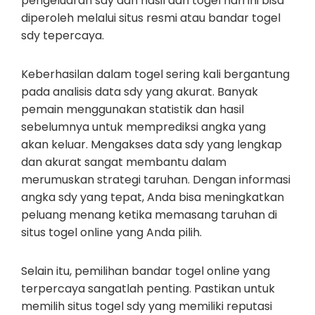
pengeluaran sdy dan hasil dari togel hari ini bisa
diperoleh melalui situs resmi atau bandar togel
sdy tepercaya.
Keberhasilan dalam togel sering kali bergantung
pada analisis data sdy yang akurat. Banyak
pemain menggunakan statistik dan hasil
sebelumnya untuk memprediksi angka yang
akan keluar. Mengakses data sdy yang lengkap
dan akurat sangat membantu dalam
merumuskan strategi taruhan. Dengan informasi
angka sdy yang tepat, Anda bisa meningkatkan
peluang menang ketika memasang taruhan di
situs togel online yang Anda pilih.
Selain itu, pemilihan bandar togel online yang
terpercaya sangatlah penting. Pastikan untuk
memilih situs togel sdy yang memiliki reputasi