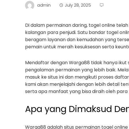
admin
July 28, 2025
Di dalam permainan daring, togel online tela
kalangan para penjudi. Satu bandar togel onl
beragam layanan dan kemudahan yang ters
pemain untuk meraih kesuksesan serta keunt
Mendaftar dengan Warga88 tidak hanya ikut
pengalaman permainan yang lebih baik. Mela
masuk ke situs ini dan mengikuti proses daftar
kami akan menjelajahi dengan lebih detail t
serta apa manfaat yang bisa diraih oleh para 
Apa yang Dimaksud De
Warga88 adalah situs permainan togel onlin