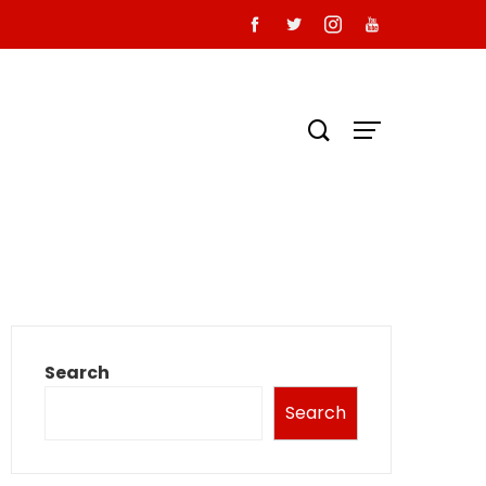
Search
Search