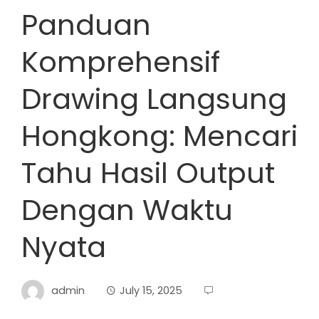
Panduan
Komprehensif
Drawing Langsung
Hongkong: Mencari
Tahu Hasil Output
Dengan Waktu
Nyata
admin
July 15, 2025