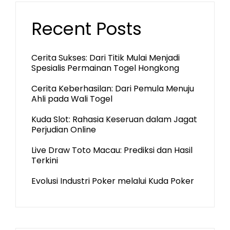
Recent Posts
Cerita Sukses: Dari Titik Mulai Menjadi
Spesialis Permainan Togel Hongkong
Cerita Keberhasilan: Dari Pemula Menuju
Ahli pada Wali Togel
Kuda Slot: Rahasia Keseruan dalam Jagat
Perjudian Online
Live Draw Toto Macau: Prediksi dan Hasil
Terkini
Evolusi Industri Poker melalui Kuda Poker