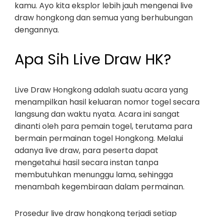
kamu. Ayo kita eksplor lebih jauh mengenai live
draw hongkong dan semua yang berhubungan
dengannya.
Apa Sih Live Draw HK?
Live Draw Hongkong adalah suatu acara yang
menampilkan hasil keluaran nomor togel secara
langsung dan waktu nyata. Acara ini sangat
dinanti oleh para pemain togel, terutama para
bermain permainan togel Hongkong. Melalui
adanya live draw, para peserta dapat
mengetahui hasil secara instan tanpa
membutuhkan menunggu lama, sehingga
menambah kegembiraan dalam permainan.
Prosedur live draw hongkong terjadi setiap