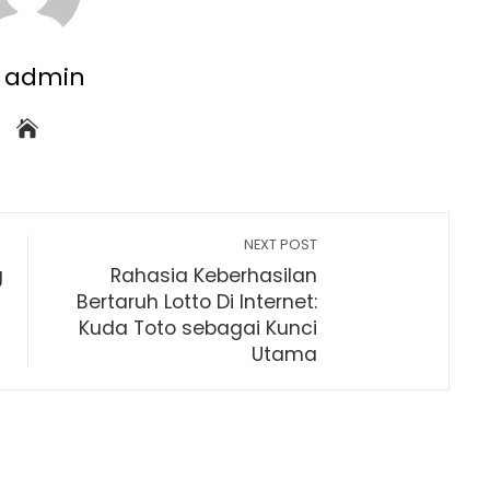
 admin
NEXT POST
g
Rahasia Keberhasilan
Bertaruh Lotto Di Internet:
Kuda Toto sebagai Kunci
Utama