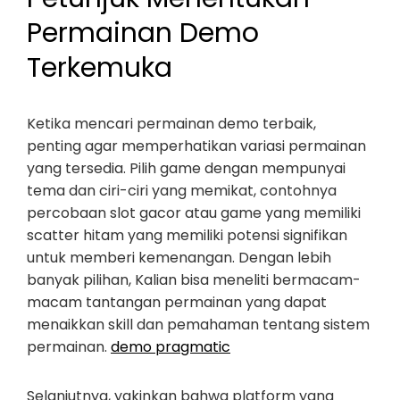
Permainan Demo
Terkemuka
Ketika mencari permainan demo terbaik,
penting agar memperhatikan variasi permainan
yang tersedia. Pilih game dengan mempunyai
tema dan ciri-ciri yang memikat, contohnya
percobaan slot gacor atau game yang memiliki
scatter hitam yang memiliki potensi signifikan
untuk memberi kemenangan. Dengan lebih
banyak pilihan, Kalian bisa meneliti bermacam-
macam tantangan permainan yang dapat
menaikkan skill dan pemahaman tentang sistem
permainan.
demo pragmatic
Selanjutnya, yakinkan bahwa platform yang