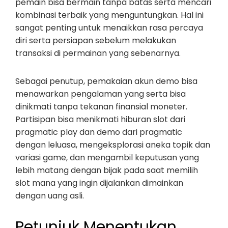
pemain bisa bermain tanpa batas serta mencari
kombinasi terbaik yang menguntungkan. Hal ini
sangat penting untuk menaikkan rasa percaya
diri serta persiapan sebelum melakukan
transaksi di permainan yang sebenarnya.
Sebagai penutup, pemakaian akun demo bisa
menawarkan pengalaman yang serta bisa
dinikmati tanpa tekanan finansial moneter.
Partisipan bisa menikmati hiburan slot dari
pragmatic play dan demo dari pragmatic
dengan leluasa, mengeksplorasi aneka topik dan
variasi game, dan mengambil keputusan yang
lebih matang dengan bijak pada saat memilih
slot mana yang ingin dijalankan dimainkan
dengan uang asli.
Petunjuk Menentukan