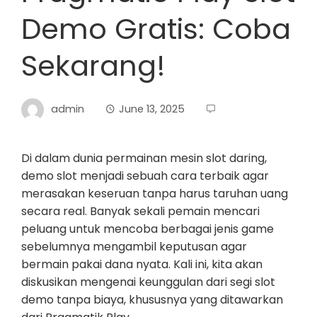
Demo Gratis: Coba
Sekarang!
admin
June 13, 2025
Di dalam dunia permainan mesin slot daring,
demo slot menjadi sebuah cara terbaik agar
merasakan keseruan tanpa harus taruhan uang
secara real. Banyak sekali pemain mencari
peluang untuk mencoba berbagai jenis game
sebelumnya mengambil keputusan agar
bermain pakai dana nyata. Kali ini, kita akan
diskusikan mengenai keunggulan dari segi slot
demo tanpa biaya, khususnya yang ditawarkan