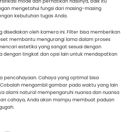
fikasi mode dan perhatikan hasilnya, baik itu
ngan mengetahui fungsi dari masing-masing
engan kebutuhan tugas Anda.
 disediakan oleh kamera ini. Filter bisa memberikan
reset membantu mengurangi lama dalam proses
encari estetika yang sangat sesuai dengan
 dengan tingkat dan opsi lain untuk mendapatkan
ya pencahayaan. Cahaya yang optimal bisa
. Cobalah mengambil gambar pada waktu yang lain
ya alami natural mempengaruhi nuansa dan nuansa
kan cahaya, Anda akan mampu membuat paduan
gugah.