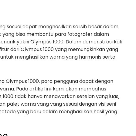
g sesuai dapat menghasilkan selisih besar dalam
kat yang bisa membantu para fotografer dalam
narik yakni Olympus 1000. Dalam demonstrasi kali
ta fitur dari Olympus 1000 yang memungkinkan yang
 untuk menghasilkan warna yang harmonis serta
amera Olympus 1000, para pengguna dapat dengan
rna. Pada artikel ini, kami akan membahas
1000 tidak hanya menawarkan setelan yang luas,
n palet warna yang yang sesuai dengan visi seni
etode yang baru dalam menghasilkan hasil yang