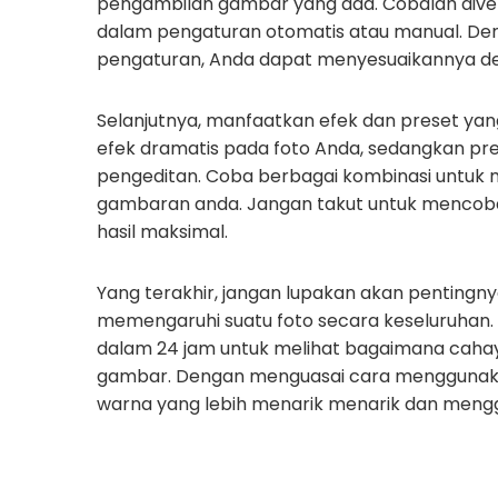
pengambilan gambar yang ada. Cobalah diversi
dalam pengaturan otomatis atau manual. De
pengaturan, Anda dapat menyesuaikannya d
Selanjutnya, manfaatkan efek dan preset yang
efek dramatis pada foto Anda, sedangkan p
pengeditan. Coba berbagai kombinasi untuk m
gambaran anda. Jangan takut untuk mencoba
hasil maksimal.
Yang terakhir, jangan lupakan akan pentingn
memengaruhi suatu foto secara keseluruhan
dalam 24 jam untuk melihat bagaimana caha
gambar. Dengan menguasai cara mengguna
warna yang lebih menarik menarik dan meng