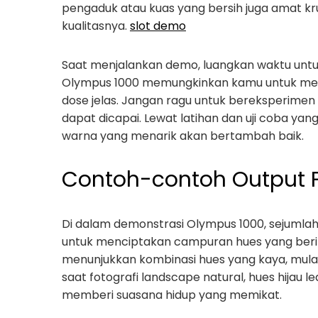
pengaduk atau kuas yang bersih juga amat kr
kualitasnya.
slot demo
Saat menjalankan demo, luangkan waktu untu
Olympus 1000 memungkinkan kamu untuk mem
dose jelas. Jangan ragu untuk bereksperimen
dapat dicapai. Lewat latihan dan uji coba ya
warna yang menarik akan bertambah baik.
Contoh-contoh Output
Di dalam demonstrasi Olympus 1000, sejumla
untuk menciptakan campuran hues yang berim
menunjukkan kombinasi hues yang kaya, mulai 
saat fotografi landscape natural, hues hijau
memberi suasana hidup yang memikat.