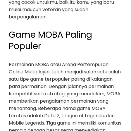
yang cocok untukmu, baik itu kamu yang baru
mulai maupun veteran yang sudah
berpengalaman.
Game MOBA Paling
Populer
Permainan MOBA atau Arena Pertempuran
Online Multiplayer telah menjadi salah satu salah
satu tipe game terpopuler paling di kalangan
para permainan. Dengan jalannya permainan
kompetitif serta strategi yang mendalam, MOBA
memberikan pengalaman permainan yang
menantang. Beberapa nama game MOBA
teratas adalah Dota 2, League of Legends, dan
Mobile Legends. Tiga game ini memiliki komunitas
pemain dengan besar serta menyediakan