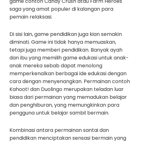
game contoh Candy Crush atau Farm Heroes
saga yang amat populer di kalangan para
pemain relaksasi.
Di sisi lain, game pendidikan juga kian semakin
diminati. Game ini tidak hanya memuaskan,
tetapi juga memberi pendidikan. Banyak ayah
dan ibu yang memilih game edukasi untuk anak-
anak mereka sebab dapat menolong
memperkenalkan berbagai ide edukasi dengan
cara dengan menyenangkan. Permainan contoh
Kahoot! dan Duolingo merupakan teladan luar
biasa dari permainan yang memadukan belajar
dan penghiburan, yang memungkinkan para
pengguna untuk belajar sambil bermain.
Kombinasi antara permainan santai dan
pendidikan menciptakan sensasi bermain yang