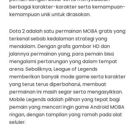
berbagai karakter-karakter serta kemampuan-
kemampuan unik untuk dirasakan.
Dota 2 adalah satu permainan MOBA gratis yang
terkenal sebab kedalaman strategi yang
mendalam. Dengan grafis gambar HD dan
jalannya permainan yang, para pemain bisa
mengalami pertarungan yang dalam tempat
arena. Sebaliknya, League of Legends
memberikan banyak mode game serta karakter
yang terus terus diperbaharui, membuat
permainan ini masih segar serta mengasyikkan.
Mobile Legends adalah pilihan yang tepat bagi
pemain yang mencari ingin game Android MOBA
ringan, dengan tampilan yang ramah pada alat
seluler.