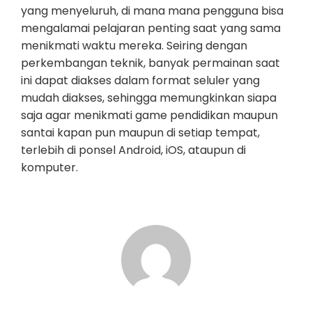
yang menyeluruh, di mana mana pengguna bisa
mengalamai pelajaran penting saat yang sama
menikmati waktu mereka. Seiring dengan
perkembangan teknik, banyak permainan saat
ini dapat diakses dalam format seluler yang
mudah diakses, sehingga memungkinkan siapa
saja agar menikmati game pendidikan maupun
santai kapan pun maupun di setiap tempat,
terlebih di ponsel Android, iOS, ataupun di
komputer.