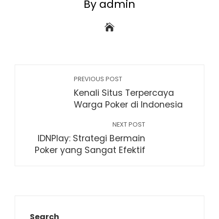
By admin
PREVIOUS POST
Kenali Situs Terpercaya
Warga Poker di Indonesia
NEXT POST
IDNPlay: Strategi Bermain
Poker yang Sangat Efektif
Search